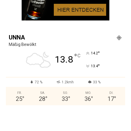
UNNA
Mäßig Bewölkt
°
14.2
°
C
13.8
°
13.4
72 %
1.2kmh
33 %
FR.
SA.
SO.
MO.
DI.
25
°
28
°
33
°
36
°
17
°