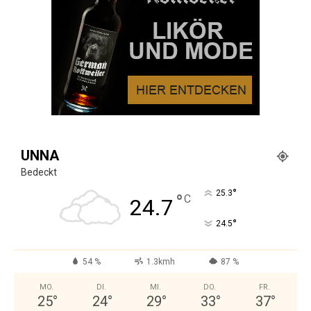
UNNA
Bedeckt
°
25.3
°
C
24.7
°
24.5
54 %
1.3kmh
87 %
MO.
DI.
MI.
DO.
FR.
25
°
24
°
29
°
33
°
37
°