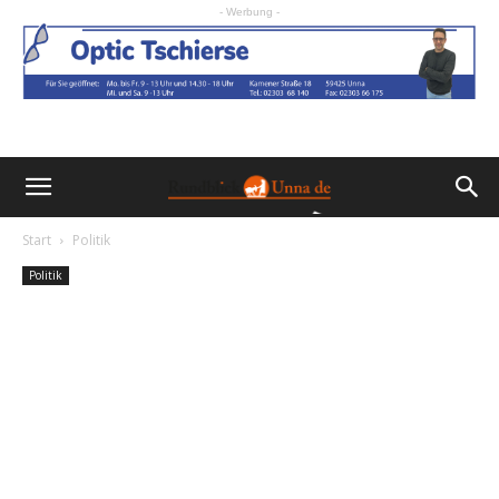
- Werbung -
Start
Politik
Politik