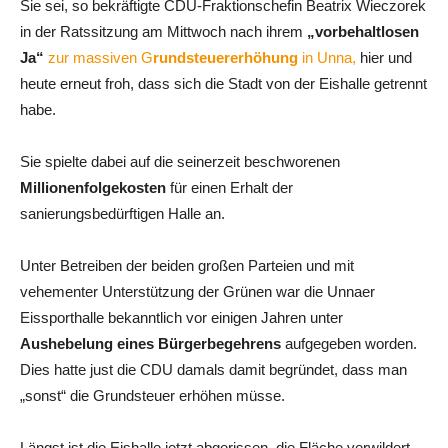
Sie sei, so bekräftigte CDU-Fraktionschefin Beatrix Wieczorek
in der Ratssitzung am Mittwoch nach ihrem
„vorbehaltlosen
Ja“
zur massiven G
rundsteuererhöhung
in Unna,
hier und
heute erneut froh, dass sich die Stadt von der Eishalle getrennt
habe.
Sie spielte dabei auf die seinerzeit beschworenen
Millionenfolgekosten
für einen Erhalt der
sanierungsbedürftigen Halle an.
Unter Betreiben der beiden großen Parteien und mit
vehementer Unterstützung der Grünen war die Unnaer
Eissporthalle bekanntlich vor einigen Jahren unter
Aushebelung eines Bürgerbegehrens
aufgegeben worden.
Dies hatte just die CDU damals damit begründet, dass man
„sonst“ die Grundsteuer erhöhen müsse.
Längst ist die Eishalle jetzt abgerissen, die Fläche verwildert