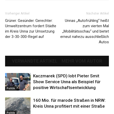
Vorheriger Artikel
Nächster Artikel
Grüner. Gesünder. Gerechter:
Unnas „Autofrühling“ heißt
Umweltzentrum fordert Städte
zum vierten Mal
im Kreis Unna zur Umsetzung
„Mobilitätsschau“ und bietet
der 3-30-300-Regel auf
erneut nahezu ausschließlich
Autos
VERWANDTE ARTIKEL
MEHR VOM AUTOR
Kaczmarek (SPD) lobt Pieter Smit
Show Service Unna als Beispiel für
positive Wirtschaftsentwicklung
Politik
160 Mio. für marode Straßen in NRW:
Kreis Unna profitiert mit einer Straße
Politik