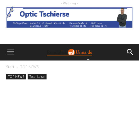
- Werbung -
Start
TOP NEWS
TOP NEWS
Total Lokal