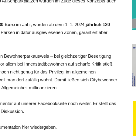
o Außenparkplätzen wurden im Zuge dieses Konzepts auch
30 Euro
im Jahr, wurden ab dem 1. 1. 2024
jährlich 120
m Parken in dafür ausgewiesenen Zonen, garantiert aber
en Bewohnerparkausweis – bei gleichzeitiger Beseitigung
vor allem bei Innenstadtbewohnern auf scharfe Kritik stieß,
och nicht genug für das Privileg, im allgemeinen
il man dort zufällig wohnt. Damit ließen sich Citybewohner
 Allgemeinheit mitfinanzieren.
ntar auf unserer Facebookseite noch weiter. Er stellt das
 Diskussion.
umentation hier wiedergeben.