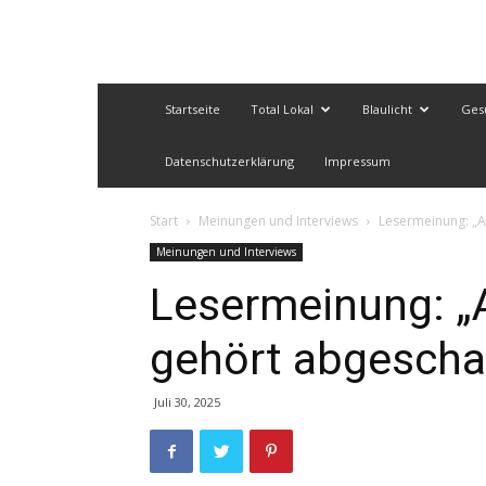
Startseite
Total Lokal
Blaulicht
Ges
Datenschutzerklärung
Impressum
Start
Meinungen und Interviews
Lesermeinung: „
Meinungen und Interviews
Lesermeinung: 
gehört abgescha
Juli 30, 2025