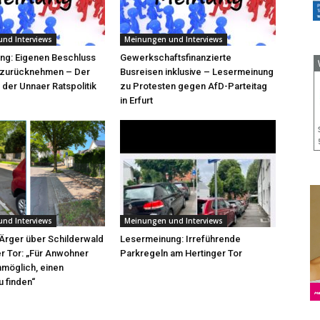
nd Interviews
Meinungen und Interviews
ng: Eigenen Beschluss
Gewerkschaftsfinanzierte
zurücknehmen – Der
Busreisen inklusive – Lesermeinung
der Unnaer Ratspolitik
zu Protesten gegen AfD-Parteitag
in Erfurt
nd Interviews
Meinungen und Interviews
Ärger über Schilderwald
Lesermeinung: Irreführende
r Tor: „Für Anwohner
Parkregeln am Hertinger Tor
nmöglich, einen
u finden“