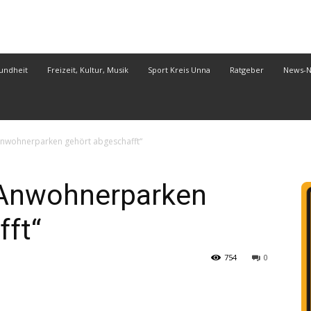
undheit
Freizeit, Kultur, Musik
Sport Kreis Unna
Ratgeber
News-
Anwohnerparken gehört abgeschafft“
„Anwohnerparken
fft“
754
0