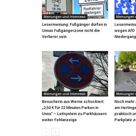
Meinungen und Interviews
Meinungen u
Lesermeinung: Fußgänger dürfen in
Lesermeinu
Unnas Fußgängerzone nicht die
wegen AfD 
Verlierer sein
Niedergang 
Meinungen und Interviews
Meinungen u
Besucherin aus Werne schockiert:
Noch mehr 
„2,50 € für 22 Minuten Parken in
am Hertinge
Unna“ – Leitsystem zu Parkhäusern
praktisch u
weiter Fehlanzeige
Parkplatz z