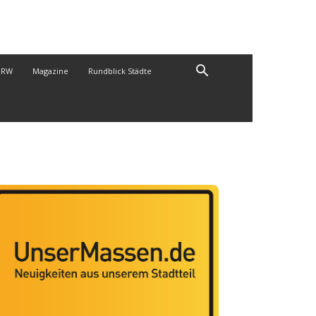
NRW
Magazine
Rundblick Städte