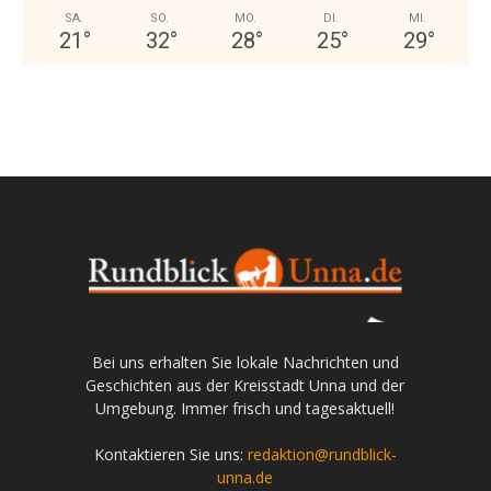
SA.
SO.
MO.
DI.
MI.
21
°
32
°
28
°
25
°
29
°
Bei uns erhalten Sie lokale Nachrichten und
Geschichten aus der Kreisstadt Unna und der
Umgebung. Immer frisch und tagesaktuell!
Kontaktieren Sie uns:
redaktion@rundblick-
unna.de