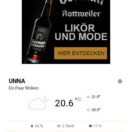
UNNA
Ein Paar Wolken
°
21.9
°
C
20.6
°
20.3
62 %
2.7kmh
17 %