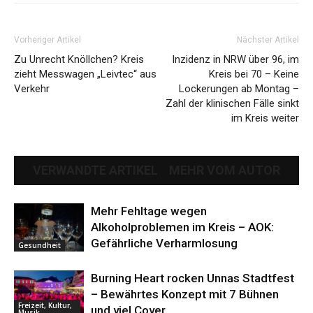
Vorheriger Artikel
Nächster Artikel
Zu Unrecht Knöllchen? Kreis
Inzidenz in NRW über 96, im
zieht Messwagen „Leivtec“ aus
Kreis bei 70 – Keine
Verkehr
Lockerungen ab Montag –
Zahl der klinischen Fälle sinkt
im Kreis weiter
VERWANDTE ARTIKEL
MEHR VOM AUTOR
Mehr Fehltage wegen
Alkoholproblemen im Kreis – AOK:
Gefährliche Verharmlosung
Gesundheit
Burning Heart rocken Unnas Stadtfest
– Bewährtes Konzept mit 7 Bühnen
Freizeit, Kultur,
und viel Cover
Musik