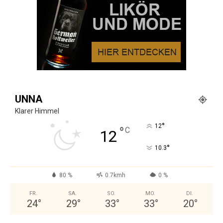
UNNA
Klarer Himmel
°
12
°
C
12
°
10.3
80 %
0.7kmh
0 %
FR.
SA.
SO.
MO.
DI.
24
°
29
°
33
°
33
°
20
°