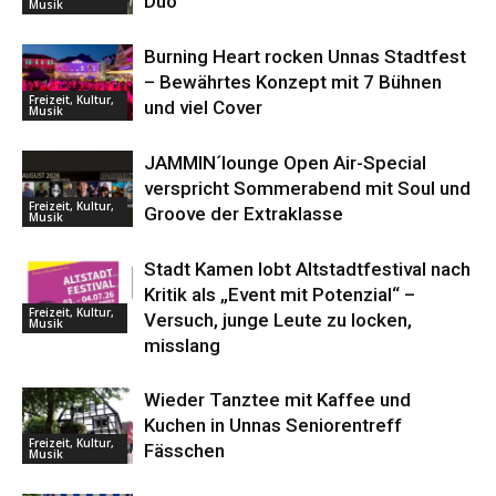
Duo
Musik
Burning Heart rocken Unnas Stadtfest
– Bewährtes Konzept mit 7 Bühnen
Freizeit, Kultur,
und viel Cover
Musik
JAMMIN´lounge Open Air-Special
verspricht Sommerabend mit Soul und
Freizeit, Kultur,
Groove der Extraklasse
Musik
Stadt Kamen lobt Altstadtfestival nach
Kritik als „Event mit Potenzial“ –
Freizeit, Kultur,
Versuch, junge Leute zu locken,
Musik
misslang
Wieder Tanztee mit Kaffee und
Kuchen in Unnas Seniorentreff
Freizeit, Kultur,
Fässchen
Musik