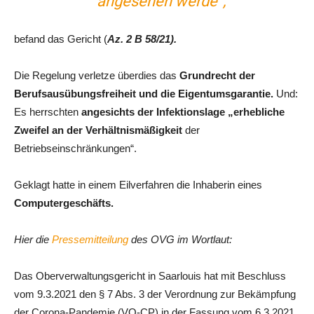
´ angesehen werde“,
befand das Gericht (
Az. 2 B 58/21).
Die Regelung verletze überdies das
Grundrecht der
Berufsausübungsfreiheit und die Eigentumsgarantie.
Und:
Es herrschten
angesichts der Infektionslage „erhebliche
Zweifel an der Verhältnismäßigkeit
der
Betriebseinschränkungen“.
Geklagt hatte in einem Eilverfahren die Inhaberin eines
Computergeschäfts.
Hier die
Pressemitteilung
des OVG im Wortlaut:
Das Oberverwaltungsgericht in Saarlouis hat mit Beschluss
vom 9.3.2021 den § 7 Abs. 3 der Verordnung zur Bekämpfung
der Corona-Pandemie (VO-CP) in der Fassung vom 6.3.2021