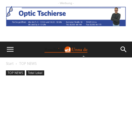
- Werbung -
Start
TOP NEWS
TOP NEWS
Total Lokal