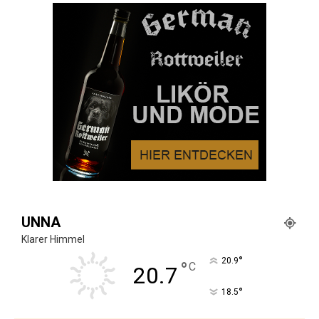
UNNA
Klarer Himmel
°
20.9
°
C
20.7
°
18.5