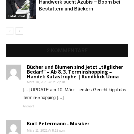
Handwerk sucht Azubis – Boom bei
Bestattern und Bäckern
Total Lokal
2 KOMMENTARE
Bücher und Blumen sind jetzt „täglicher
Bedarf“ – Ab 8. 3. Terminshopping –
Handel: Katastrophe | Rundblick Unna
März 10, 2021 At 7:12 p.m.
[…] UPDATE am 10. März – erstes Gericht kippt das
Termin-Shopping […]
Antwort
Kurt Petermann - Musiker
März 11, 2021 At 8:19 p.m.