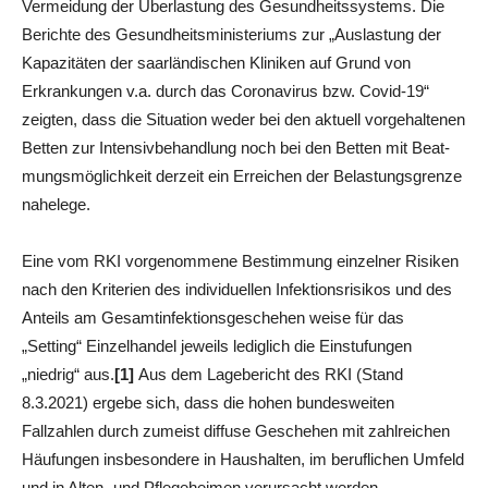
Vermeidung der Überlastung des Gesundheitssystems. Die
Berichte des Gesundheitsministeriums zur „Auslastung der
Kapazitäten der saarländischen Kliniken auf Grund von
Erkrankungen v.a. durch das Coronavirus bzw. Covid-19“
zeigten, dass die Situation weder bei den aktuell vor­gehaltenen
Betten zur Intensivbehandlung noch bei den Betten mit Beat­
mungsmöglichkeit derzeit ein Erreichen der Belastungsgrenze
nahelege.
Eine vom RKI vorgenommene Bestimmung einzelner Risiken
nach den Kriterien des individuellen Infektionsrisikos und des
Anteils am Gesamtinfektionsgeschehen weise für das
„Setting“ Einzelhandel jeweils lediglich die Einstufungen
„niedrig“ aus.
[1]
Aus dem Lagebericht des RKI (Stand
8.3.2021) ergebe sich, dass die hohen bundesweiten
Fallzahlen durch zumeist diffuse Ge­schehen mit zahlrei­chen
Häufungen insbesondere in Haushalten, im be­ruflichen Umfeld
und in Alten- und Pflegeheimen verursacht werden.