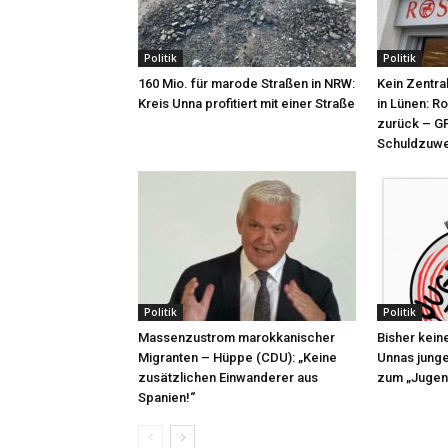
Politik
Politik
160 Mio. für marode Straßen in NRW:
Kein Zentra
Kreis Unna profitiert mit einer Straße
in Lünen: R
zurück – GF
Schuldzuwe
Politik
Politik
Massenzustrom marokkanischer
Bisher kein
Migranten – Hüppe (CDU): „Keine
Unnas jung
zusätzlichen Einwanderer aus
zum „Jugend
Spanien!“