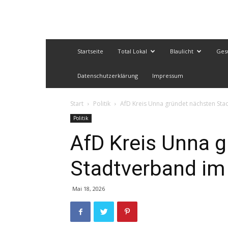
Startseite
Total Lokal
Blaulicht
Ges
Datenschutzerklärung
Impressum
Start
Politik
AfD Kreis Unna gründet nächsten Sta
Politik
AfD Kreis Unna 
Stadtverband im
Mai 18, 2026