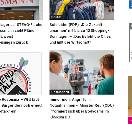
Politik
llager auf STEAG-Fläche
Schneider (FDP): „Die Zukunft
ossmann zieht Pläne
umarmen“ mit bis zu 12 Shopping-
L weist
Sonntagen – „Das belebt die Cities
isungen zurück
und hilft der Wirtschaft“
Gesundheit
e Resonanz – WfU lädt
Immer mehr Angriffe in
e Bürger dennoch erneut
Notaufnahmen – Minister Reul (CDU)
talk“ eln
informiert sich über Bodycams im
Klinikum DO