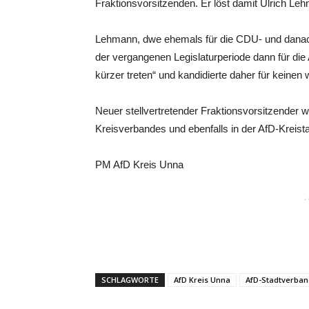
Fraktionsvorsitzenden. Er löst damit Ulrich Le
Lehmann, dwe ehemals für die CDU- und danach 
der vergangenen Legislaturperiode dann für die A
kürzer treten“ und kandidierte daher für keinen
Neuer stellvertretender Fraktionsvorsitzender w
Kreisverbandes und ebenfalls in der AfD-Kreista
PM AfD Kreis Unna
-
SCHLAGWORTE
AfD Kreis Unna
AfD-Stadtverba