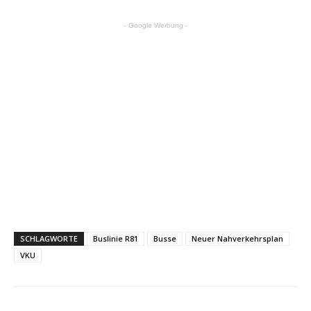
- Google Werbung -
SCHLAGWORTE
Buslinie R81
Busse
Neuer Nahverkehrsplan
VKU