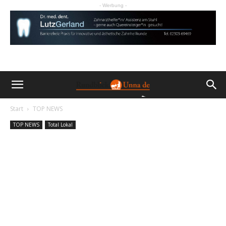
- Werbung -
Start
TOP NEWS
TOP NEWS
Total Lokal