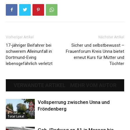
Vorheriger Artikel
Nächster Artikel
17-jähriger Beifahrer bei
Sicher und selbstbewusst –
schwerem Alleinunfall in
Frauenforum Kreis Unna bietet
Dortmund-Eving
erneut Kurs für Mütter und
lebensgefährlich verletzt
Töchter
VERWANDTE ARTIKEL
MEHR VOM AUTOR
Vollsperrung zwischen Unna und
Fröndenberg
Total Lokal
Geh-/Radweg an A1 in Massen bis