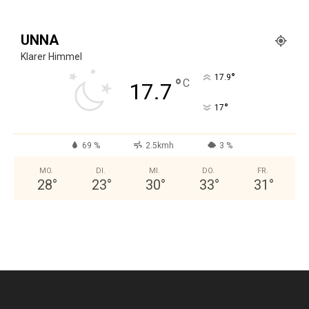
UNNA
Klarer Himmel
°
17.9
°
C
17.7
°
17
69 %
2.5kmh
3 %
MO.
DI.
MI.
DO.
FR.
28
°
23
°
30
°
33
°
31
°