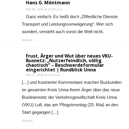
Hans G. Möntmann
Mai 26, 2026 At 11:09 a.m.
Ganz einfach: Es heißt doch „Öffentliche Dienste.
Transport und Leistungsverweigerung“. Wer sich
wundert, versteht auch sonst die Welt nicht.
Antwort
Frust, Ärger und Wut über neues VKU-
Busnetz: „Nutzerfeindlich, völlig
chaotisch“ – Beschwerdeformular
eingerichtet | Rundblick Unna
Mai 27, 2026 At 4:51 p.m.
[…] und frustrierter Kommentare machen Buskunden
im gesamten Kreis Unna ihrem Ärger über das neue
Busliniennetz der Verkehrsgesellschaft Kreis Unna
(VKU) Luft, das am Pfingstmontag (25. Mai) an den
Start gegangen […]
Antwort