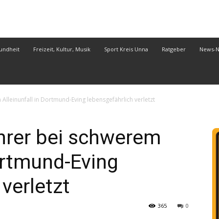
undheit
Freizeit, Kultur, Musik
Sport Kreis Unna
Ratgeber
News-
 Alleinunfall in Dortmund-Eving lebensgefährlich verletzt
ahrer bei schwerem
Dortmund-Eving
verletzt
365
0