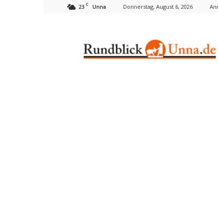
C
23
Donnerstag, August 6, 2026
An
Unna
Rundblick
Unna