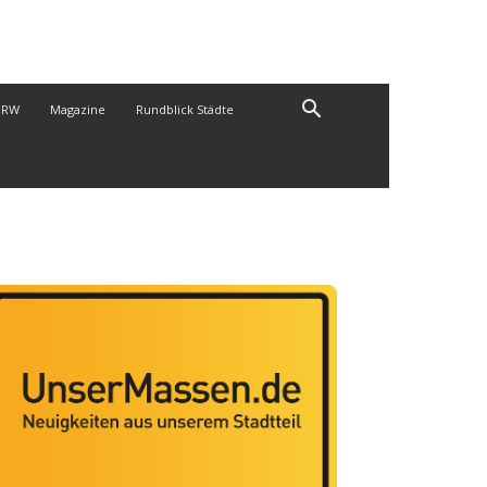
NRW
Magazine
Rundblick Städte