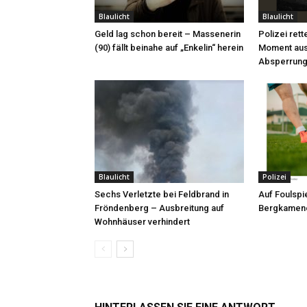
Blaulicht
Blaulicht
Geld lag schon bereit – Massenerin
Polizei rett
(90) fällt beinahe auf „Enkelin“ herein
Moment aus
Absperrung
Blaulicht
Polizei
Sechs Verletzte bei Feldbrand in
Auf Foulspie
Fröndenberg – Ausbreitung auf
Bergkamene
Wohnhäuser verhindert