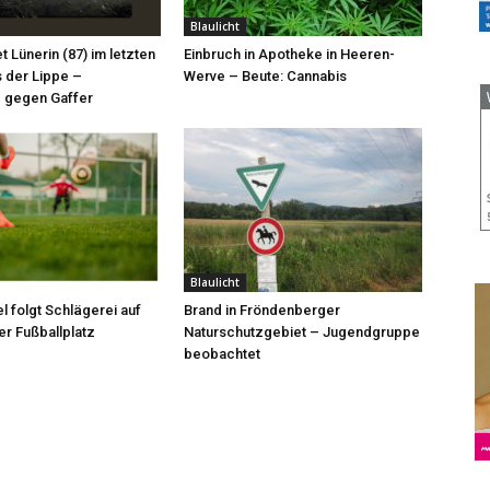
Blaulicht
et Lünerin (87) im letzten
Einbruch in Apotheke in Heeren-
 der Lippe –
Werve – Beute: Cannabis
 gegen Gaffer
Blaulicht
l folgt Schlägerei auf
Brand in Fröndenberger
r Fußballplatz
Naturschutzgebiet – Jugendgruppe
beobachtet