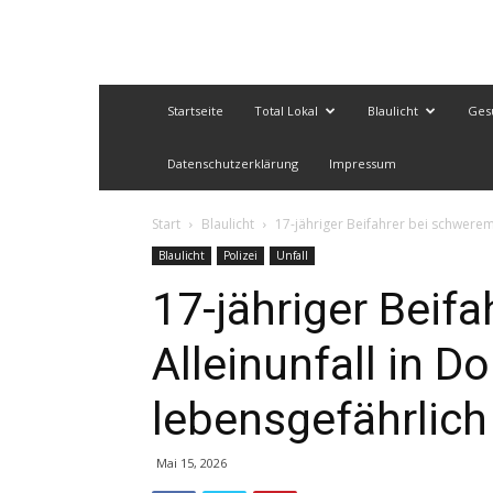
Startseite
Total Lokal
Blaulicht
Ges
Datenschutzerklärung
Impressum
Start
Blaulicht
17-jähriger Beifahrer bei schwerem
Blaulicht
Polizei
Unfall
17-jähriger Beif
Alleinunfall in 
lebensgefährlich 
Mai 15, 2026