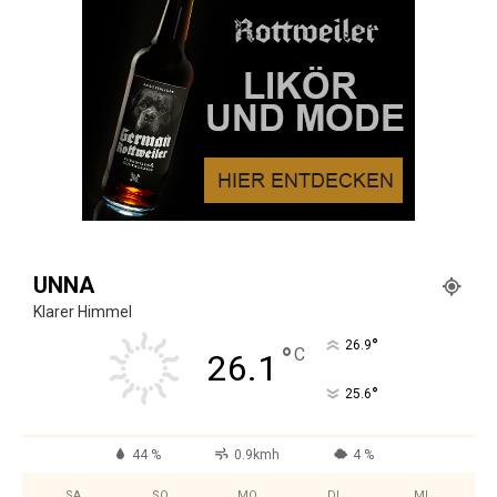
UNNA
Klarer Himmel
°
26.9
°
C
26.1
°
25.6
44 %
0.9kmh
4 %
SA.
SO.
MO.
DI.
MI.