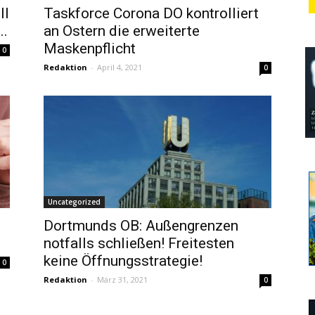
ll
Taskforce Corona DO kontrolliert
..
an Ostern die erweiterte
Maskenpflicht
0
Redaktion
-
April 4, 2021
0
Uncategorized
Dortmunds OB: Außengrenzen
notfalls schließen! Freitesten
keine Öffnungsstrategie!
0
Redaktion
-
März 31, 2021
0