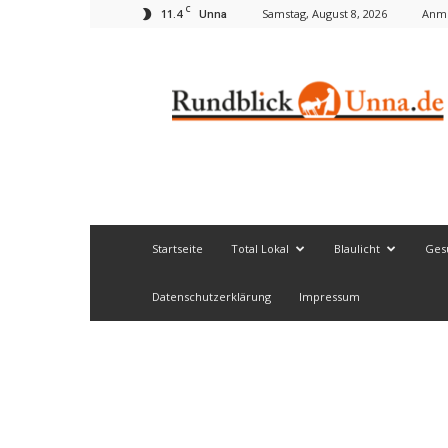
C
11.4
Samstag, August 8, 2026
Anme
Unna
Rundblick
Unna
Startseite
Total Lokal
Blaulicht
Ges
Datenschutzerklärung
Impressum