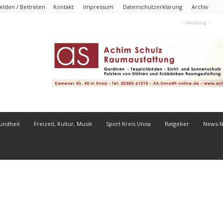
lden / Beitreten
Kontakt
Impressum
Datenschutzerklärung
Archiv
- Werbung -
undheit
Freizeit, Kultur, Musik
Sport Kreis Unna
Ratgeber
News-