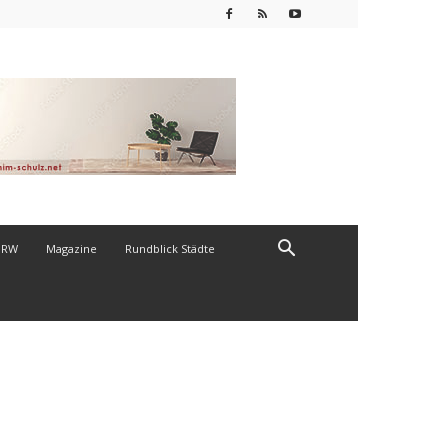
NRW
Magazine
Rundblick Städte