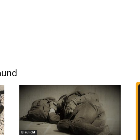
mund
Blaulicht