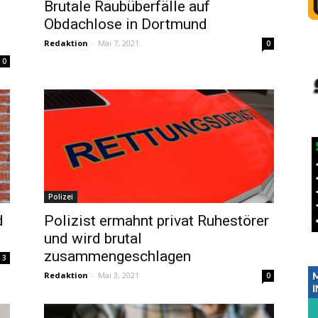
Brutale Raubüberfälle auf
Obdachlose in Dortmund
Redaktion
-
Mai 7, 2021
0
0
Polizei
d
Polizist ermahnt privat Ruhestörer
und wird brutal
zusammengeschlagen
3
Redaktion
-
Mai 3, 2021
0