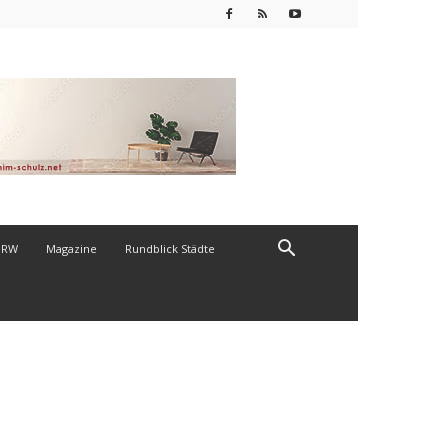
NRW
Magazine
Rundblick Städte