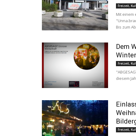
Freizeit, Ku
Mit einem e
"Unna.brau
Bis zum Abl
Dem We
Winter
Freizeit, Ku
"ABGESAGT 
diesem Jahr
Einlas
Weihn
Bilder
Freizeit, Ku