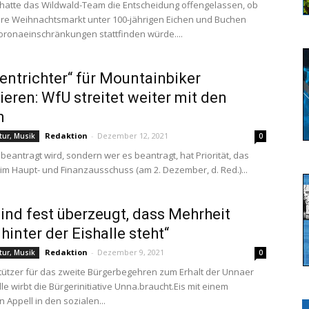
t hatte das Wildwald-Team die Entscheidung offengelassen, ob
re Weihnachtsmarkt unter 100-jährigen Eichen und Buchen
Coronaeinschränkungen stattfinden würde....
ntrichter“ für Mountainbiker
sieren: WfU streitet weiter mit den
n
Redaktion
-
Dezember 12, 2021
ltur, Musik
0
 beantragt wird, sondern wer es beantragt, hat Priorität, das
 im Haupt- und Finanzausschuss (am 2. Dezember, d. Red.)...
Sind fest überzeugt, dass Mehrheit
hinter der Eishalle steht“
Redaktion
-
Dezember 9, 2021
ltur, Musik
0
ützer für das zweite Bürgerbegehren zum Erhalt der Unnaer
le wirbt die Bürgerinitiative Unna.braucht.Eis mit einem
n Appell in den sozialen...