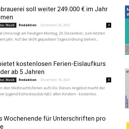
brauerei soll weiter 249.000 € im Jahr
mmen
Redaktion
-
Dezember 20, 2021
ltur, Musik
0
at Unna tagt am heutigen Montag, 20. Dezember, zum letzten
sem Jahr. Auf der dicht gepackten Tagesordnung stehen...
ietet kostenlosen Ferien-Eislaufkurs
nder ab 5 Jahren
Redaktion
-
Dezember 19, 2021
ltur, Musik
0
in den Weihnachtsferien aufs Eis: Dieses Angebot macht der
er Jugend Eishockeyclub KJEC allen Kindern - kostenlos.
s Wochenende für Unterschriften pro
le