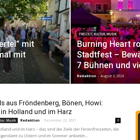
FREIZEIT, KULTUR, MUSIK
ertel“ mit
Burning Heart r
mal mit
Stadtfest – Bew
7 Bühnen und vi
Redaktion
-
August 3, 2026
ds aus Fröndenberg, Bönen, Howi:
 in Holland und im Harz
Redaktion
-
Dezember 22, 2021
ltur, Musik
0
olland und im Harz – das sind die Ziele der Ferienfreizeiten, die
ugendamt zu Ostern und im Sommer anbietet....