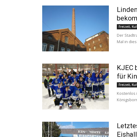
Linden
beko
Freizeit, Ku
Der Stadtr
Mal in die
KJEC b
für Ki
Freizeit, Ku
Kostenlos 
Königsborn
Letzte
Eishal