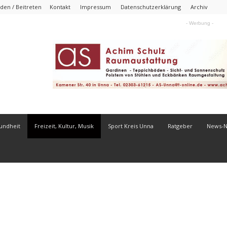
den / Beitreten
Kontakt
Impressum
Datenschutzerklärung
Archiv
- Werbung -
undheit
Freizeit, Kultur, Musik
Sport Kreis Unna
Ratgeber
News-