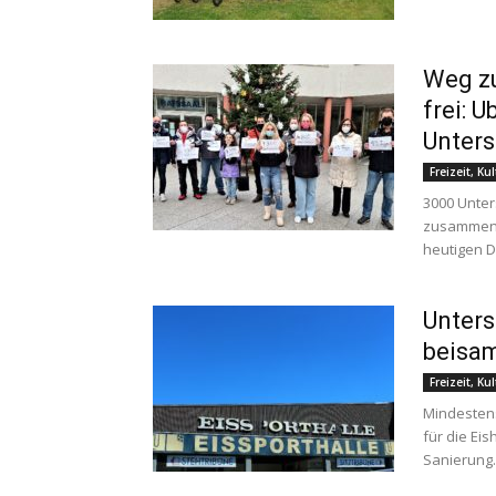
Weg zu
frei: 
Unters
Freizeit, Ku
3000 Unte
zusammenge
heutigen D
Unters
beisa
Freizeit, Ku
Mindestens
für die Eis
Sanierung..