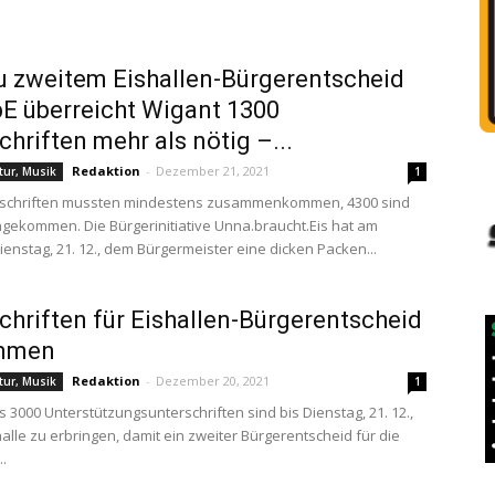
 zweitem Eishallen-Bürgerentscheid
UbE überreicht Wigant 1300
chriften mehr als nötig –...
Redaktion
-
Dezember 21, 2021
ltur, Musik
1
rschriften mussten mindestens zusammenkommen, 4300 sind
kommen. Die Bürgerinitiative Unna.braucht.Eis hat am
ienstag, 21. 12., dem Bürgermeister eine dicken Packen...
chriften für Eishallen-Bürgerentscheid
mmen
Redaktion
-
Dezember 20, 2021
ltur, Musik
1
 3000 Unterstützungsunterschriften sind bis Dienstag, 21. 12.,
halle zu erbringen, damit ein zweiter Bürgerentscheid für die
.