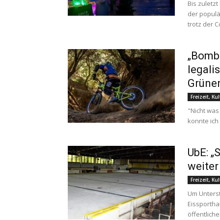
Bis zuletz
der populä
trotz der 
„Bombe
legali
Grüne
Freizeit, Ku
"Nicht was
konnte ich
UbE: „
weiter 
Freizeit, Ku
Um Unterst
Eissporthal
öffentliche