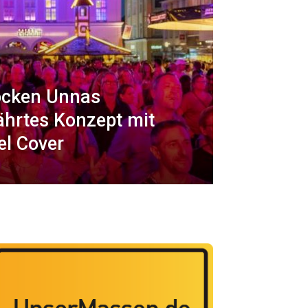
ocken Unnas
ährtes Konzept mit
el Cover