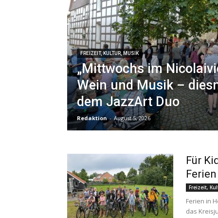
FREIZEIT, KULTUR, MUSIK
„Mittwochs im Nicolaivi
Wein und Musik – dies
dem JazzArt Duo
Redaktion
-
August 5, 2026
Für Ki
Ferien
Freizeit, Ku
Ferien in H
das Kreisj