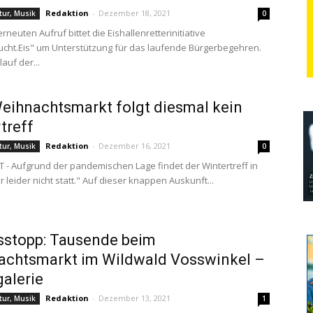
Redaktion
-
Dezember 18, 2021
ltur, Musik
0
rneuten Aufruf bittet die Eishallenretterinitiative
cht.Eis" um Unterstützung für das laufende Bürgerbegehren.
auf der...
ihnachtsmarkt folgt diesmal kein
treff
Redaktion
-
Dezember 16, 2021
ltur, Musik
0
- Aufgrund der pandemischen Lage findet der Wintertreff in
 leider nicht statt." Auf dieser knappen Auskunft...
sstopp: Tausende beim
achtsmarkt im Wildwald Vosswinkel –
galerie
Redaktion
-
Dezember 13, 2021
ltur, Musik
1