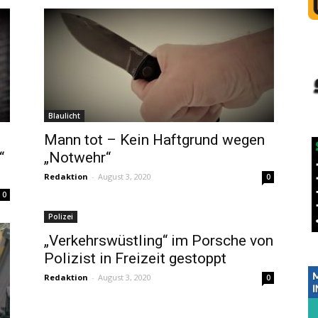
Blaulicht
Mann tot – Kein Haftgrund wegen
“
„Notwehr“
Redaktion
-
August 3, 2020
0
0
Polizei
„Verkehrswüstling“ im Porsche von
Polizist in Freizeit gestoppt
Redaktion
-
August 3, 2020
0