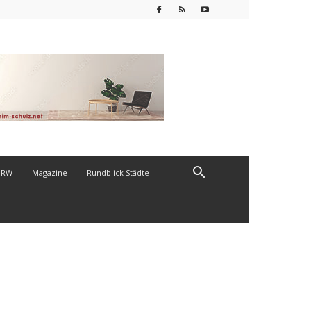
NRW
Magazine
Rundblick Städte