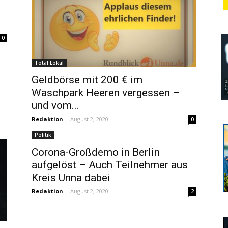
0
Total Lokal
Geldbörse mit 200 € im
Waschpark Heeren vergessen –
und vom...
Redaktion
-
August 2, 2020
0
Politik
Corona-Großdemo in Berlin
aufgelöst – Auch Teilnehmer aus
Kreis Unna dabei
Redaktion
-
August 2, 2020
2