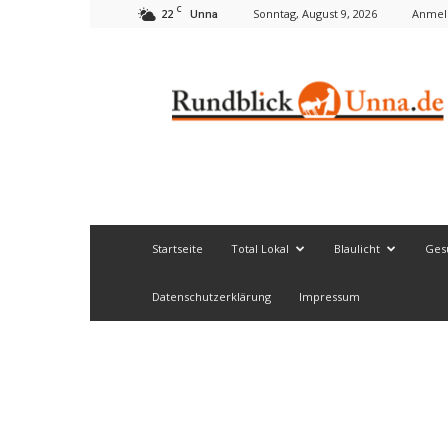
C
22
Sonntag, August 9, 2026
Anmeld
Unna
Rundblick
Unna
Startseite
Total Lokal
Blaulicht
Ges
Datenschutzerklärung
Impressum