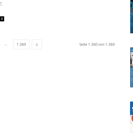
:
0
...
1.389
Seite 1.360 von 1.389