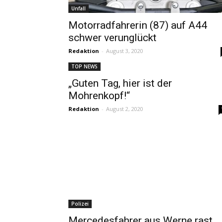
Unfall
Motorradfahrerin (87) auf A44
schwer verunglückt
Redaktion
-
August 3, 2020
TOP NEWS
„Guten Tag, hier ist der
Mohrenkopf!“
Redaktion
-
August 2, 2020
Polizei
Mercedesfahrer aus Werne rast