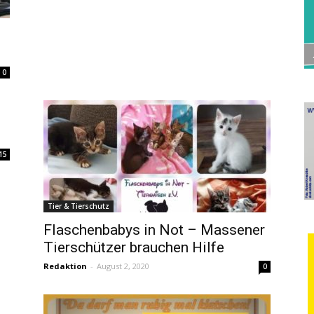
0
15
Tier & Tierschutz
Flaschenbabys in Not – Massener
Tierschützer brauchen Hilfe
Redaktion
-
August 2, 2020
0