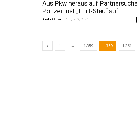
Aus Pkw heraus auf Partnersuche
Polizei löst „Flirt-Stau“ auf
Redaktion
-
August 2, 2020
...
1
1.359
1.360
1.361