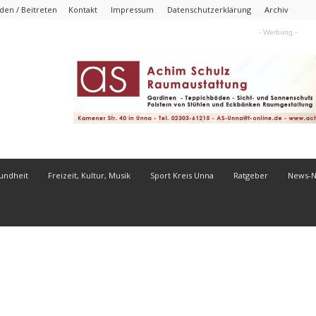
en / Beitreten
Kontakt
Impressum
Datenschutzerklärung
Archiv
- Werbung -
undheit
Freizeit, Kultur, Musik
Sport Kreis Unna
Ratgeber
News-