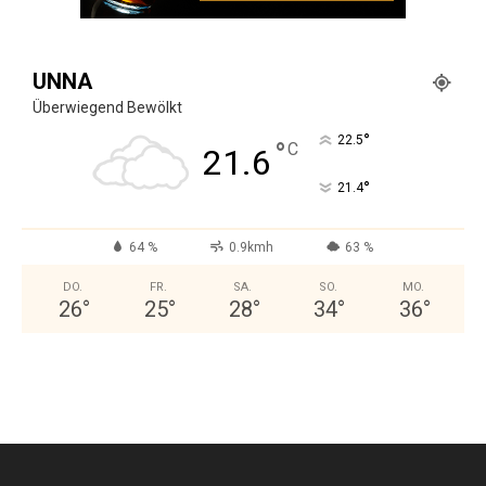
UNNA
Überwiegend Bewölkt
°
22.5
°
C
21.6
°
21.4
64 %
0.9kmh
63 %
DO.
FR.
SA.
SO.
MO.
26
°
25
°
28
°
34
°
36
°