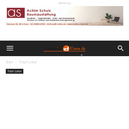
- Werbung -
Start
Total Lokal
Total Lokal