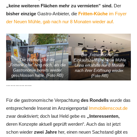
„keine weiteren Flächen mehr zu vermieten“ sind.
Der
bisher einzige
Gastro-Anbieter, die
Fritten-Küche
im Foyer
der Neuen Mühle, gab nach nur 8 Monaten wieder auf.
Die „Frittenküche“ im
Die Werbung für die
Einkaufszentrum Neue Mühle
„Frittenküche“ hing noch, als die
Unna erkaltete nur 8 Monate
Gastronomie bereits wieder
nach ihrer Eröffnung wieder.
geschlossen hatte. (Foto RB)
(Foto RB)
……………..
Für die gastronomische Verpachtung
des Rondells
wurde das
entsprechende Inserat im Anzeigenportal
Immobilienscout.de
zwar deaktiviert; doch laut Held gebe es
„Interessenten,
deren Konzepte aktuell geprüft werden“. Auch das ist jetzt
schon wieder
zwei Jahre
her, einen neuen Sachstand gibt es