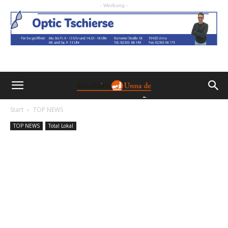
- Werbung -
Start
TOP NEWS
TOP NEWS
Total Lokal