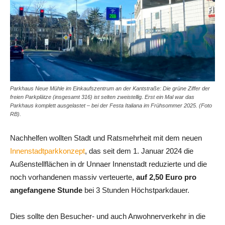
Parkhaus Neue Mühle im Einkaufszentrum an der Kantstraße: Die grüne Ziffer der
freien Parkplätze (insgesamt 316) ist selten zweistellig. Erst ein Mal war das
Parkhaus komplett ausgelastet – bei der Festa Italiana im Frühsommer 2025. (Foto
RB).
Nachhelfen wollten Stadt und Ratsmehrheit mit dem neuen
Innenstadtparkkonzept
, das seit dem 1. Januar 2024 die
Außenstellflächen in dr Unnaer Innenstadt reduzierte und die
noch vorhandenen massiv verteuerte,
auf 2,50 Euro pro
angefangene Stunde
bei 3 Stunden Höchstparkdauer.
Dies sollte den Besucher- und auch Anwohnerverkehr in die