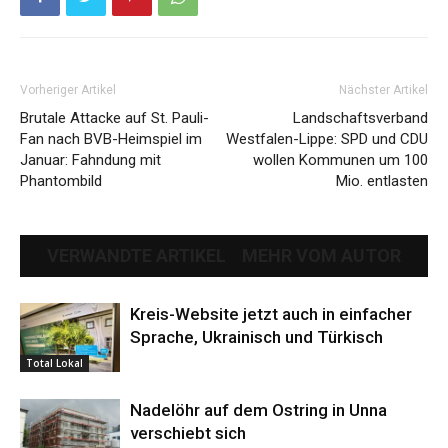
Vorheriger Artikel
Nächster Artikel
Brutale Attacke auf St. Pauli-
Landschaftsverband
Fan nach BVB-Heimspiel im
Westfalen-Lippe: SPD und CDU
Januar: Fahndung mit
wollen Kommunen um 100
Phantombild
Mio. entlasten
VERWANDTE ARTIKEL
MEHR VOM AUTOR
Kreis-Website jetzt auch in einfacher
Sprache, Ukrainisch und Türkisch
Total Lokal
Nadelöhr auf dem Ostring in Unna
verschiebt sich