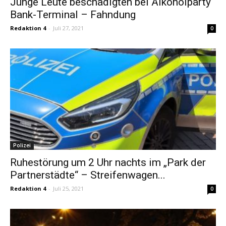
Junge Leute beschädigten bei Alkoholparty
Bank-Terminal – Fahndung
Redaktion 4
-
Juli 27, 2021
0
Polizei
Ruhestörung um 2 Uhr nachts im „Park der
Partnerstädte“ – Streifenwagen...
Redaktion 4
-
Juli 25, 2021
0