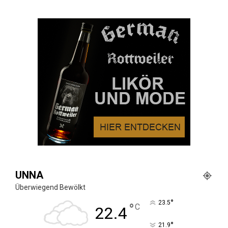
UNNA
Überwiegend Bewölkt
°
23.5
°
C
22.4
°
21.9