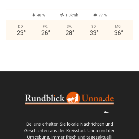
48 %
1.3kmh
77 %
DO.
FR.
SA.
SO.
MO.
23
°
26
°
28
°
33
°
36
°
Bei uns erhalten Sie lokale Nachrichten und
Geschichten aus der Kreisstadt Unna und der
Umgebung. Immer frisch und tagesaktuell!