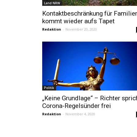
Land NRW
Kontaktbeschränkung für Familie
kommt wieder aufs Tapet
Redaktion
-
November 20, 2020
Politik
„Keine Grundlage“ – Richter spric
Corona-Regelsünder frei
Redaktion
-
November 4, 2020