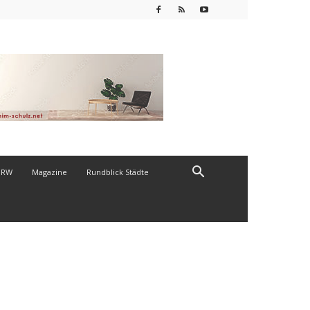
NRW
Magazine
Rundblick Städte