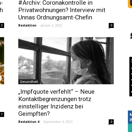
a-
#Archiv: Coronakontrolle in
h
Privatwohnungen? Interview mit
Unnas Ordnungsamt-Chefin
Redaktion
-
Januar 2, 2022
3
0
Gesundheit
„Impfquote verfehlt“ – Neue
Kontaktbegrenzungen trotz
einstelliger Inzidenz bei
Geimpften?
1
Redaktion 4
-
September 5, 2021
0