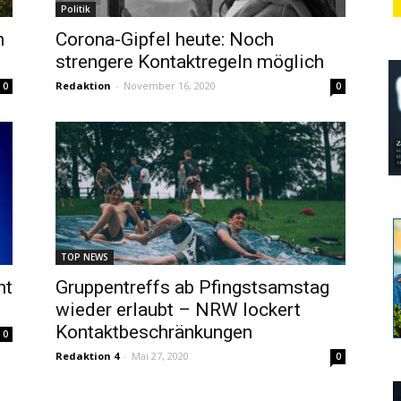
Politik
n
Corona-Gipfel heute: Noch
strengere Kontaktregeln möglich
Redaktion
-
November 16, 2020
0
0
TOP NEWS
ht
Gruppentreffs ab Pfingstsamstag
wieder erlaubt – NRW lockert
Kontaktbeschränkungen
0
Redaktion 4
-
Mai 27, 2020
0