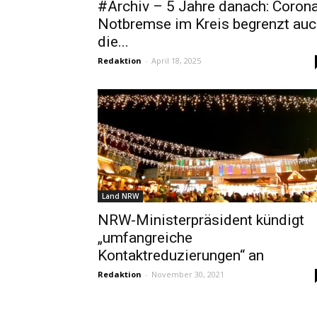
#Archiv – 5 Jahre danach: Coron
Notbremse im Kreis begrenzt auc
die...
Redaktion
-
April 18, 2025
Land NRW
NRW-Ministerpräsident kündigt
„umfangreiche
Kontaktreduzierungen“ an
Redaktion
-
November 30, 2021