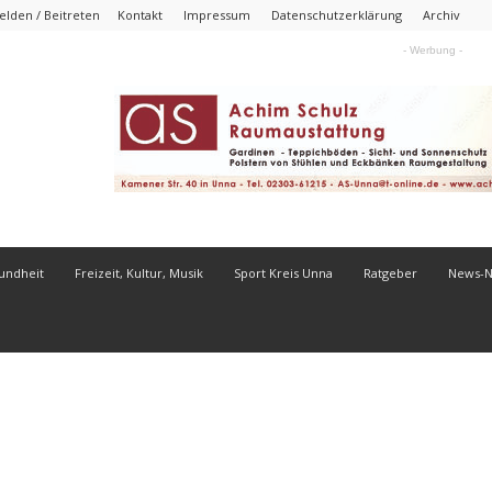
lden / Beitreten
Kontakt
Impressum
Datenschutzerklärung
Archiv
- Werbung -
undheit
Freizeit, Kultur, Musik
Sport Kreis Unna
Ratgeber
News-