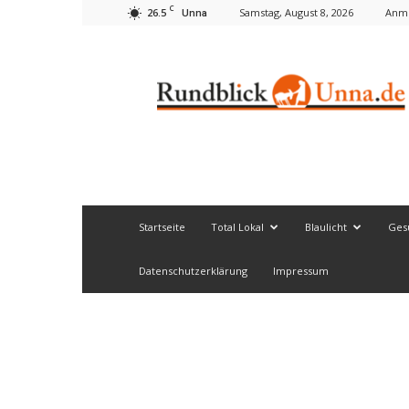
C
26.5
Samstag, August 8, 2026
Anme
Unna
Rundblick
Unna
Startseite
Total Lokal
Blaulicht
Ges
Datenschutzerklärung
Impressum