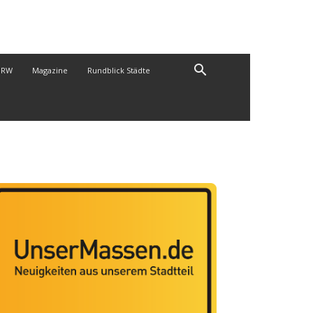
NRW
Magazine
Rundblick Städte