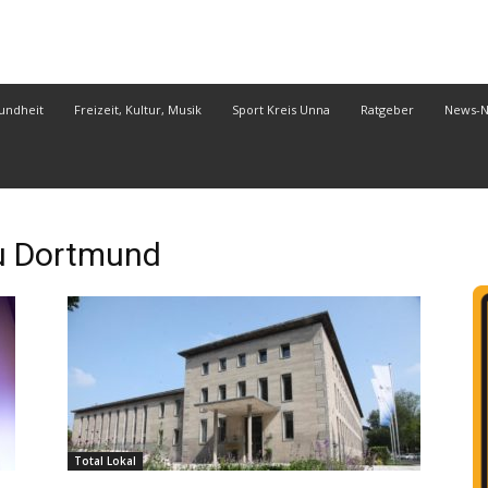
undheit
Freizeit, Kultur, Musik
Sport Kreis Unna
Ratgeber
News-
u Dortmund
Total Lokal