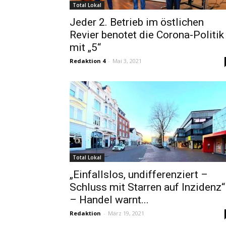
Total Lokal
Jeder 2. Betrieb im östlichen
Revier benotet die Corona-Politik
mit „5“
Redaktion 4
-
Mai 3, 2021
Total Lokal
„Einfallslos, undifferenziert –
Schluss mit Starren auf Inzidenz“
– Handel warnt...
Redaktion
-
März 19, 2021