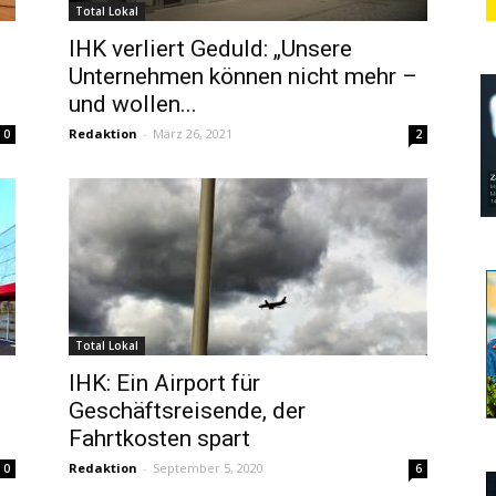
Total Lokal
IHK verliert Geduld: „Unsere
Unternehmen können nicht mehr –
und wollen...
Redaktion
-
März 26, 2021
0
2
Total Lokal
IHK: Ein Airport für
Geschäftsreisende, der
Fahrtkosten spart
Redaktion
-
September 5, 2020
0
6