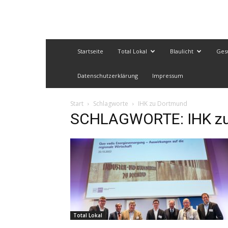
Startseite
Total Lokal
Blaulicht
Ges
Datenschutzerklärung
Impressum
Start
Schlagworte
IHK zu Dortmund
SCHLAGWORTE: IHK z
Total Lokal