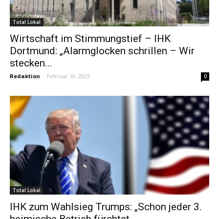
Total Lokal
Wirtschaft im Stimmungstief – IHK
Dortmund: „Alarmglocken schrillen – Wir
stecken...
Redaktion
-
Februar 10, 2025
0
Total Lokal
IHK zum Wahlsieg Trumps: „Schon jeder 3.
heimische Betrieb fürchtet