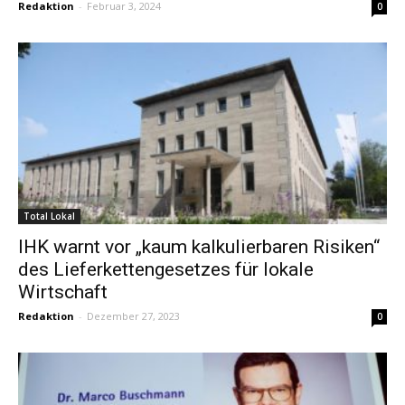
Redaktion
-
Februar 3, 2024
0
Total Lokal
IHK warnt vor „kaum kalkulierbaren Risiken“
des Lieferkettengesetzes für lokale
Wirtschaft
Redaktion
-
Dezember 27, 2023
0