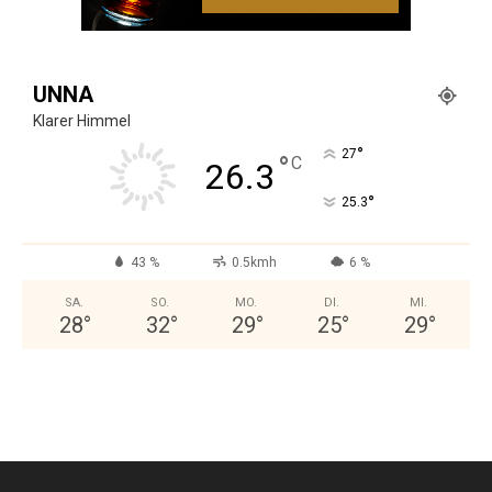
UNNA
Klarer Himmel
°
27
°
C
26.3
°
25.3
43 %
0.5kmh
6 %
SA.
SO.
MO.
DI.
MI.
28
°
32
°
29
°
25
°
29
°