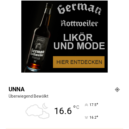
UNNA
Überwiegend Bewölkt
°
17.5
°
C
16.6
°
16.2