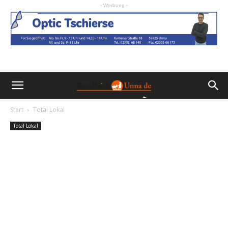
- Werbung -
Start
Total Lokal
Total Lokal