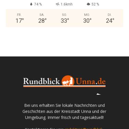
74 %
1.6kmh
52 %
FR.
SA.
SO.
MO.
DI.
17
°
28
°
33
°
30
°
24
°
Bei uns erhalten Sie lokale Nachrichten und
Geschichten aus der Kreisstadt Unna und der
Umgebung. Immer frisch und tagesaktuell!