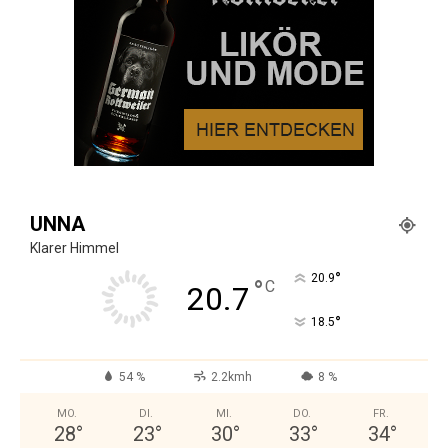
UNNA
Klarer Himmel
°
20.9
°
C
20.7
°
18.5
54 %
2.2kmh
8 %
MO.
DI.
MI.
DO.
FR.
28
°
23
°
30
°
33
°
34
°