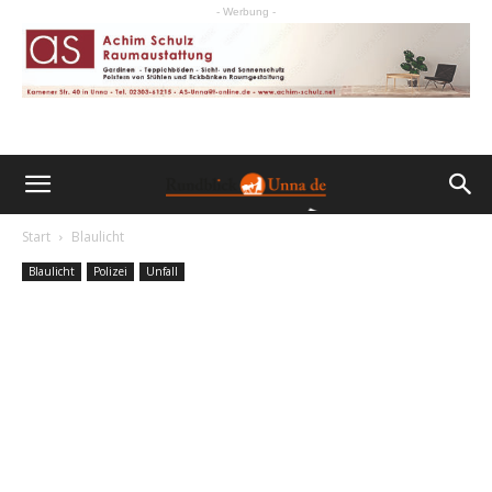
- Werbung -
Start
Blaulicht
Blaulicht
Polizei
Unfall