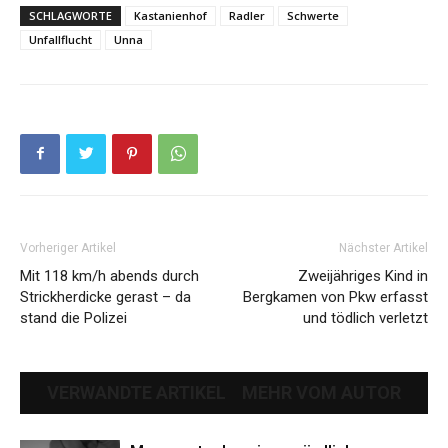
SCHLAGWORTE
Kastanienhof
Radler
Schwerte
Unfallflucht
Unna
Vorheriger Artikel
Nächster Artikel
Mit 118 km/h abends durch
Zweijähriges Kind in
Strickherdicke gerast – da
Bergkamen von Pkw erfasst
stand die Polizei
und tödlich verletzt
VERWANDTE ARTIKEL
MEHR VOM AUTOR