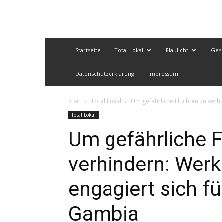
Startseite
Total Lokal
Blaulicht
Ges
Datenschutzerklärung
Impressum
Start
Total Lokal
Um gefährliche Fluchten zu verhi
Total Lokal
Um gefährliche F
verhindern: Werk
engagiert sich fü
Gambia