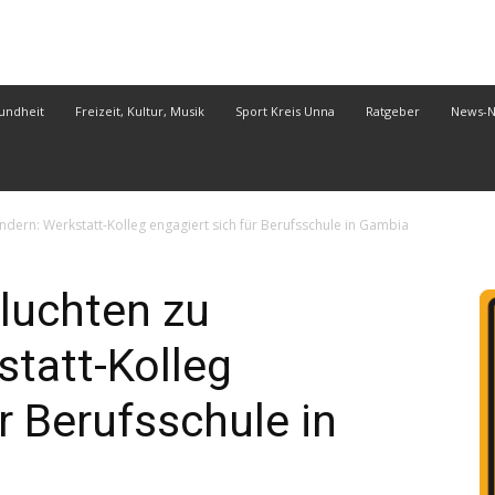
undheit
Freizeit, Kultur, Musik
Sport Kreis Unna
Ratgeber
News-
ndern: Werkstatt-Kolleg engagiert sich für Berufsschule in Gambia
luchten zu
statt-Kolleg
r Berufsschule in