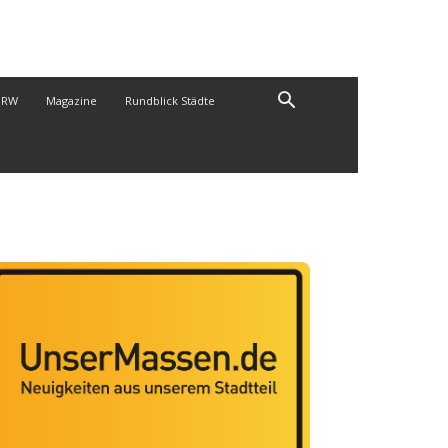
NRW
Magazine
Rundblick Städte