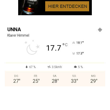
UNNA
Klarer Himmel
°
18.1
°
C
17.7
°
17.3
67 %
3.5kmh
5 %
DO.
FR.
SA.
SO.
MO.
27
°
25
°
28
°
33
°
29
°