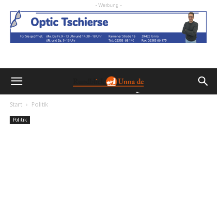
- Werbung -
Start
Politik
Politik