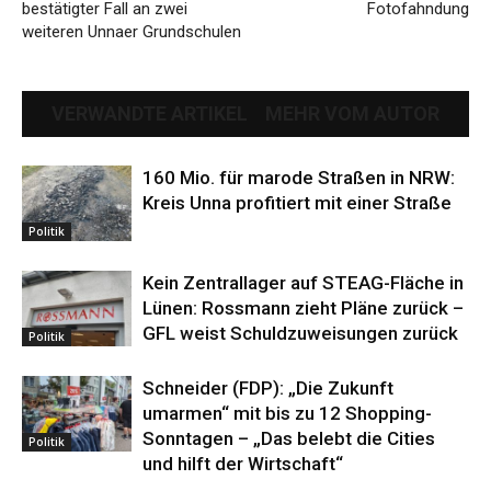
bestätigter Fall an zwei
Fotofahndung
weiteren Unnaer Grundschulen
VERWANDTE ARTIKEL
MEHR VOM AUTOR
160 Mio. für marode Straßen in NRW:
Kreis Unna profitiert mit einer Straße
Politik
Kein Zentrallager auf STEAG-Fläche in
Lünen: Rossmann zieht Pläne zurück –
GFL weist Schuldzuweisungen zurück
Politik
Schneider (FDP): „Die Zukunft
umarmen“ mit bis zu 12 Shopping-
Sonntagen – „Das belebt die Cities
Politik
und hilft der Wirtschaft“