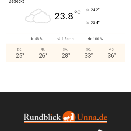
Bedeckt
°
24.2
°
C
23.8
°
23.4
48 %
1.8kmh
100 %
DO.
FR.
SA.
SO.
MO.
25
°
26
°
28
°
33
°
36
°