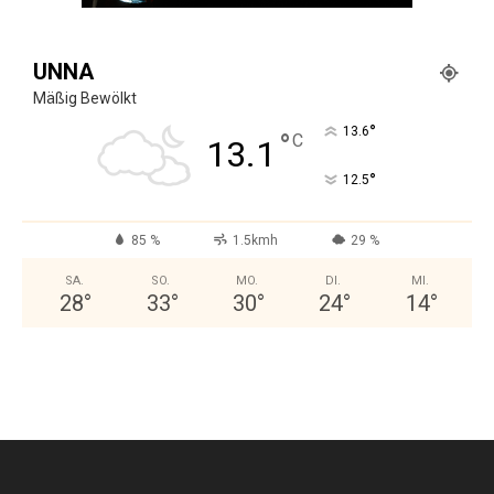
UNNA
Mäßig Bewölkt
°
13.6
°
C
13.1
°
12.5
85 %
1.5kmh
29 %
SA.
SO.
MO.
DI.
MI.
28
°
33
°
30
°
24
°
14
°