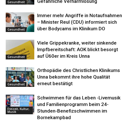
Gefährliche Verharmlosung
Gesundheit
Immer mehr Angriffe in Notaufnahmen
– Minister Reul (CDU) informiert sich
über Bodycams im Klinikum DO
Gesundheit
Viele Grippekranke, weiter sinkende
Impfbereitschaft: AOK blickt besorgt
auf Ü60er im Kreis Unna
Gesundheit
Orthopädie des Christlichen Klinikums
Unna bekommt ihre hohe Qualität
erneut bestätigt
Gesundheit
Schwimmen für das Leben -Livemusik
und Familienprogramm beim 24-
Freizeit, Kultur,
Stunden-Benefizschwimmen im
Musik
Bornekampbad