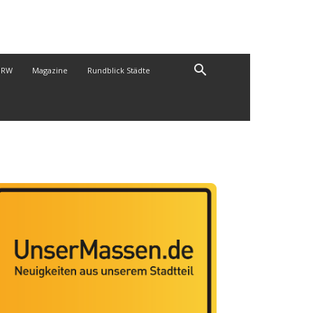
NRW
Magazine
Rundblick Städte