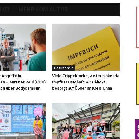
IKEL
MEHR VOM AUTOR
Gesundheit
Angriffe in
Viele Grippekranke, weiter sinkende
n – Minister Reul (CDU)
Impfbereitschaft: AOK blickt
sich über Bodycams im
besorgt auf Ü60er im Kreis Unna