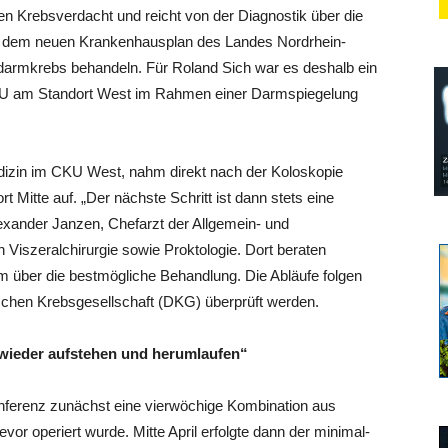
ten Krebsverdacht und reicht von der Diagnostik über die
h dem neuen Krankenhausplan des Landes Nordrhein-
darmkrebs behandeln. Für Roland Sich war es deshalb ein
KU am Standort West im Rahmen einer Darmspiegelung
edizin im CKU West, nahm direkt nach der Koloskopie
itte auf. „Der nächste Schritt ist dann stets eine
Alexander Janzen, Chefarzt der Allgemein- und
 Viszeralchirurgie sowie Proktologie. Dort beraten
 über die bestmögliche Behandlung. Die Abläufe folgen
schen Krebsgesellschaft (DKG) überprüft werden.
ll wieder aufstehen und herumlaufen“
nferenz zunächst eine vierwöchige Kombination aus
or operiert wurde. Mitte April erfolgte dann der minimal-