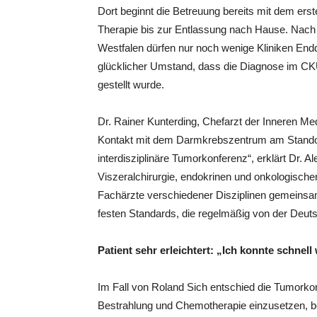
Dort beginnt die Betreuung bereits mit dem ers
Therapie bis zur Entlassung nach Hause. Nac
Westfalen dürfen nur noch wenige Kliniken End
glücklicher Umstand, dass die Diagnose im C
gestellt wurde.
Dr. Rainer Kunterding, Chefarzt der Inneren M
Kontakt mit dem Darmkrebszentrum am Standort M
interdisziplinäre Tumorkonferenz“, erklärt Dr. 
Viszeralchirurgie, endokrinen und onkologischen
Fachärzte verschiedener Disziplinen gemeinsam
festen Standards, die regelmäßig von der Deut
Patient sehr erleichtert: „Ich konnte schne
Im Fall von Roland Sich entschied die Tumorko
Bestrahlung und Chemotherapie einzusetzen, bev