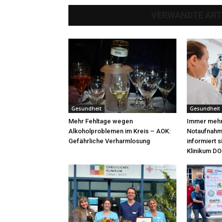
VERWANDTE ART
Gesundheit
Gesundheit
Mehr Fehltage wegen
Immer mehr 
Alkoholproblemen im Kreis – AOK:
Notaufnahme
Gefährliche Verharmlosung
informiert 
Klinikum DO