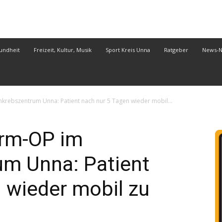
undheit
Freizeit, Kultur, Musik
Sport Kreis Unna
Ratgeber
News-
ebszentrum Unna: Patient nach nur 5 Tagen wieder mobil...
rm-OP im
m Unna: Patient
 wieder mobil zu