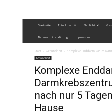
Startseite
Total Lokal
Blaulicht
Ges
Datenschutzerklärung
Impressum
Start
Gesundheit
Komplexe Enddarm-OP im Darmkr
Gesundheit
Komplexe Endda
Darmkrebszentru
nach nur 5 Tagen
Hause