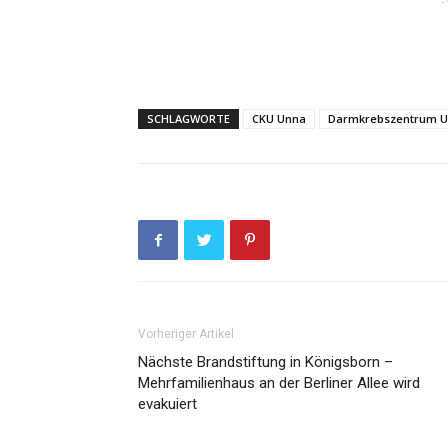
-
SCHLAGWORTE
CKU Unna
Darmkrebszentrum 
Vorheriger Artikel
Nächste Brandstiftung in Königsborn –
Mehrfamilienhaus an der Berliner Allee wird
evakuiert