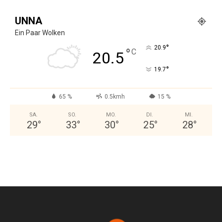
UNNA
Ein Paar Wolken
°
20.9
°
C
20.5
°
19.7
65 %
0.5kmh
15 %
SA.
SO.
MO.
DI.
MI.
29
°
33
°
30
°
25
°
28
°