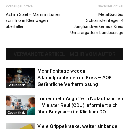
Vorheriger Artikel
Nächster Artikel
Axt im Spiel – Mann in Lünen
Metallbau bis
von Trio in Kleinwagen
Schornsteinfeger: 4
überfallen
Junghandwerker aus Kreis
Unna ergattern Landessiege
VERWANDTE ARTIKEL
MEHR VOM AUTOR
Mehr Fehltage wegen
Alkoholproblemen im Kreis – AOK:
Gefährliche Verharmlosung
Gesundheit
Immer mehr Angriffe in Notaufnahmen
– Minister Reul (CDU) informiert sich
über Bodycams im Klinikum DO
Gesundheit
Viele Grippekranke, weiter sinkende