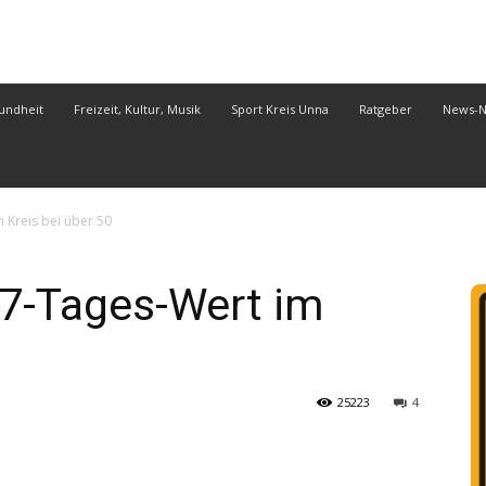
undheit
Freizeit, Kultur, Musik
Sport Kreis Unna
Ratgeber
News-
 Kreis bei über 50
 7-Tages-Wert im
25223
4