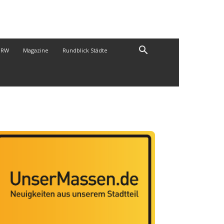
NRW
Magazine
Rundblick Städte