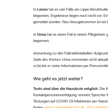
In
Lünen
hat es vier Fälle am Lippe-Berufskoll
begonnen. Ergebnisse liegen noch nicht vor. Ein
gemeldet worden. Neu hinzugekommen ist ein Fal
In
Unna
hat es einen Fall in einem Pflegeheim
begonnen.
Anmerkung zu den Fallzahlentabellen: Aufgrun
Seite des Kreises Unna momentan nicht aktualis
schickte er seine Informationen per Pressemitte
Wie geht es jetzt weiter?
Tests sind über die Hausärzte möglich
. Die 
Kontaktpersonenverfolgung, erinnert Sprecher M
Testungen auf COVID-19-Infektionen per Nasen-R
finden:
www.coronatestpraxis.de
.
Das städtisch