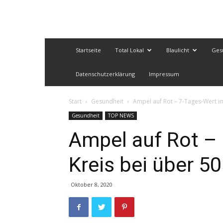
Startseite
Total Lokal
Blaulicht
Ges
Datenschutzerklärung
Impressum
Start
Gesundheit
Ampel auf Rot – 7-Tages-Wert im
Gesundheit
TOP NEWS
Ampel auf Rot –
Kreis bei über 50
Oktober 8, 2020