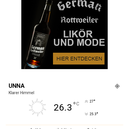
UNNA
Klarer Himmel
°
27
°
C
26.3
°
25.3