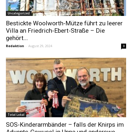
Uncategorized
Bestickte Woolworth-Mütze führt zu leerer
Villa an Friedrich-Ebert-Straße – Die
gehört...
Redaktion
-
August 29, 2024
0
Total Lokal
SOS-Kinderarmbänder – falls der Knirps im
Advents-Gewusel in Unna und anderswo...