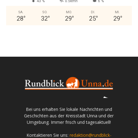
43 %
0.5kmh
6 %
SA.
SO.
MO.
DI.
MI.
28
°
32
°
29
°
25
°
29
°
Bei uns erhalten Sie lokale Nachrichten und
Geschichten aus der Kreisstadt Unna und der
Umgebung. Immer frisch und tagesaktuell!
Kontaktieren Sie uns:
redaktion@rundblick-