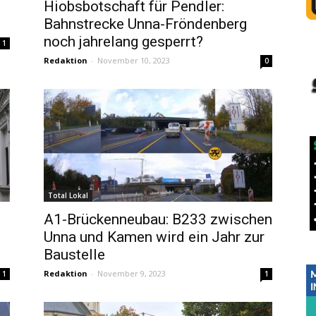
Hiobsbotschaft für Pendler:
Bahnstrecke Unna-Fröndenberg
noch jahrelang gesperrt?
1
Redaktion
-
November 10, 2023
0
Total Lokal
A1-Brückenneubau: B233 zwischen
Unna und Kamen wird ein Jahr zur
Baustelle
Redaktion
-
November 9, 2023
1
1