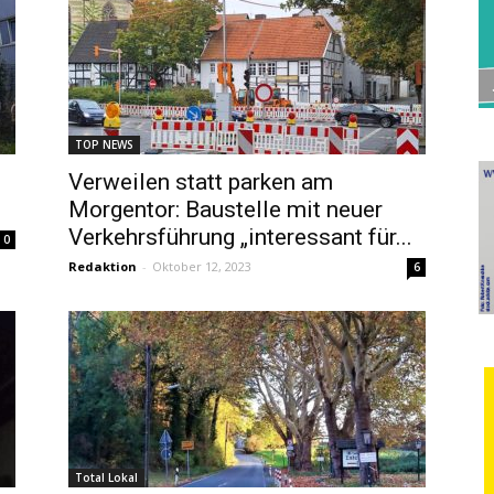
TOP NEWS
Verweilen statt parken am
Morgentor: Baustelle mit neuer
Verkehrsführung „interessant für...
0
Redaktion
-
Oktober 12, 2023
6
Total Lokal