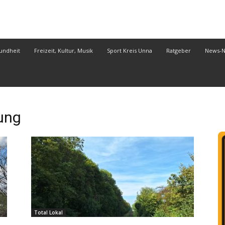
undheit
Freizeit, Kultur, Musik
Sport Kreis Unna
Ratgeber
News-
ung
Total Lokal