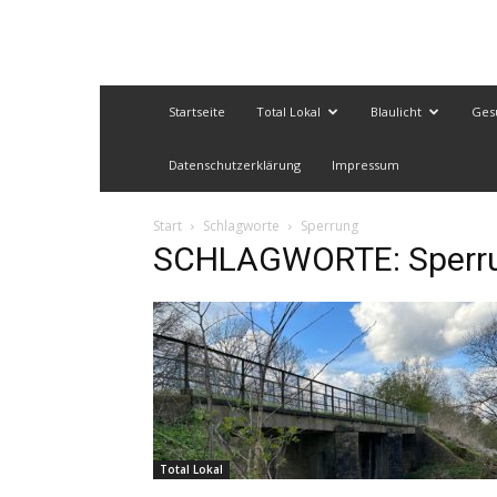
Startseite
Total Lokal
Blaulicht
Ges
Datenschutzerklärung
Impressum
Start
Schlagworte
Sperrung
SCHLAGWORTE: Sperr
Total Lokal