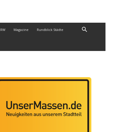
NRW
Magazine
Rundblick Städte