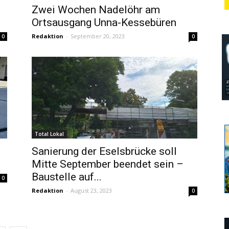
Zwei Wochen Nadelöhr am
Ortsausgang Unna-Kessebüren
Redaktion
-
September 20, 2023
0
0
Total Lokal
Sanierung der Eselsbrücke soll
Mitte September beendet sein –
Baustelle auf...
0
Redaktion
-
August 23, 2023
0