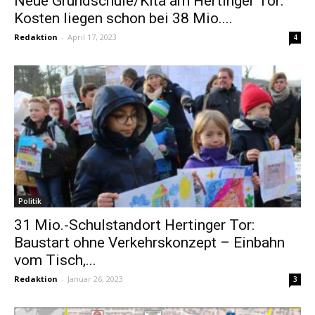
Neue Grundschule/Kita am Hertinger Tor:
Kosten liegen schon bei 38 Mio....
Redaktion
-
April 17, 2023
4
Politik
31 Mio.-Schulstandort Hertinger Tor:
Baustart ohne Verkehrskonzept – Einbahn
vom Tisch,...
Redaktion
-
Januar 26, 2023
3