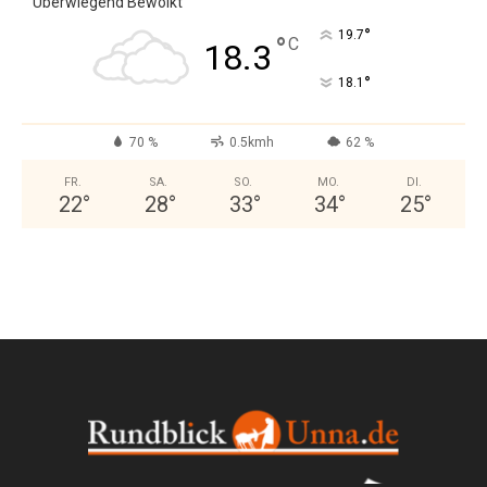
Überwiegend Bewölkt
°
19.7
°
C
18.3
°
18.1
70 %
0.5kmh
62 %
FR.
SA.
SO.
MO.
DI.
22
°
28
°
33
°
34
°
25
°