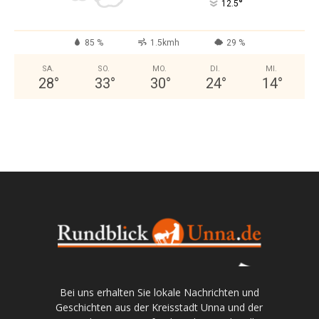
°
12.5
85 %
1.5kmh
29 %
SA.
SO.
MO.
DI.
MI.
28
°
33
°
30
°
24
°
14
°
Bei uns erhalten Sie lokale Nachrichten und
Geschichten aus der Kreisstadt Unna und der