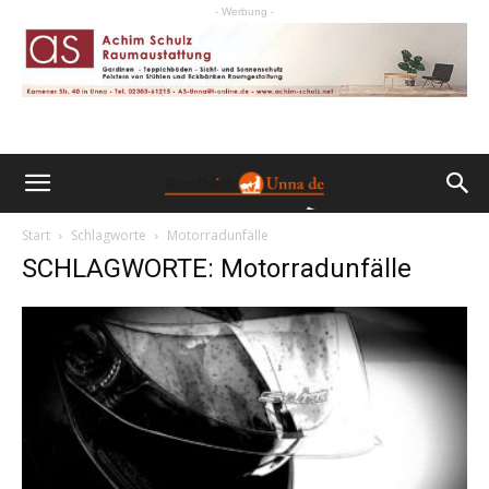
- Werbung -
Start
Schlagworte
Motorradunfälle
SCHLAGWORTE: Motorradunfälle