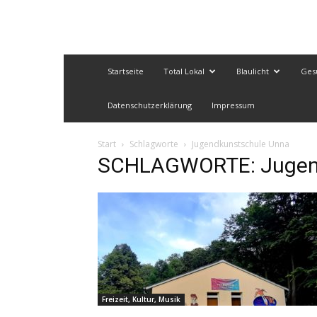
Startseite
Total Lokal
Blaulicht
Ges
Datenschutzerklärung
Impressum
Start
Schlagworte
Jugendkunstschule Unna
SCHLAGWORTE: Jugen
Freizeit, Kultur, Musik