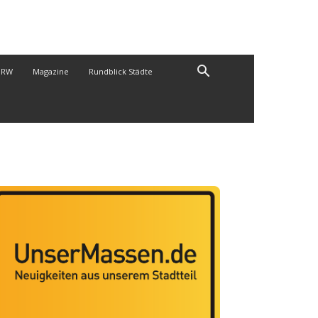
NRW
Magazine
Rundblick Städte