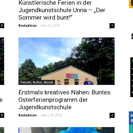
Künstlerische Ferien in der
Jugendkunstschule Unna – „Der
Sommer wird bunt!“
Redaktion
-
Mai 24, 2023
0
1
Freizeit, Kultur, Musik
Erstmals kreatives Nähen: Buntes
e
Osterferienprogramm der
Jugendkunstschule
Redaktion
-
März 10, 2023
0
0