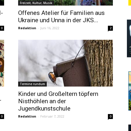
Freizeit, Kultur, Musik
d-
Offenes Atelier für Familien aus
Ukraine und Unna in der JKS...
Redaktion
-
Juni 16, 2022
0
2
Termine rundum
Kinder und Großeltern töpfern
r
Nisthöhlen an der
Jugendkunstschule
Redaktion
-
Februar 7, 2022
0
0