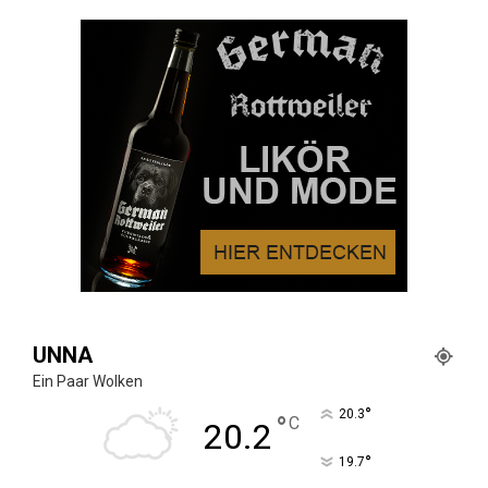
UNNA
Ein Paar Wolken
°
20.3
°
C
20.2
°
19.7