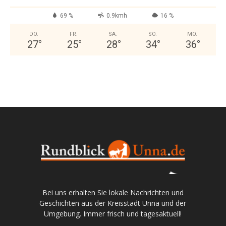
69 %
0.9kmh
16 %
DO.
FR.
SA.
SO.
MO.
27
°
25
°
28
°
34
°
36
°
Bei uns erhalten Sie lokale Nachrichten und
Geschichten aus der Kreisstadt Unna und der
Umgebung. Immer frisch und tagesaktuell!