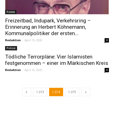
Politik
Freizeitbad, Indupark, Verkehrsring –
Erinnerung an Herbert Köhnemann,
Kommunalpolitiker der ersten...
Redaktion
-
April 15, 2020
0
Polizei
Tödliche Terrorpläne: Vier Islamisten
festgenommen – einer im Märkischen Kreis
Redaktion
-
April 15, 2020
0
1.373
1.374
1.375