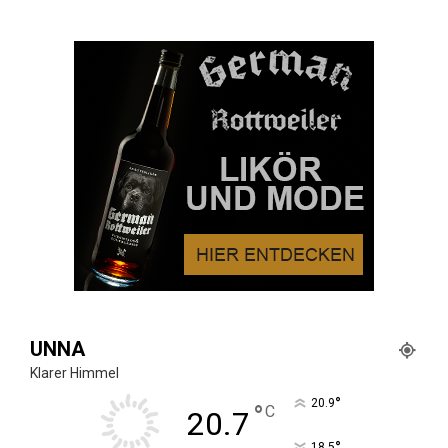
UNNA
Klarer Himmel
°
20.9
°
C
20.7
°
18.5