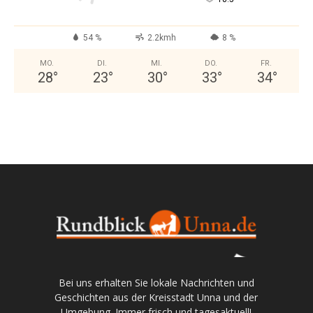
54 %
2.2kmh
8 %
MO.
DI.
MI.
DO.
FR.
28
°
23
°
30
°
33
°
34
°
Bei uns erhalten Sie lokale Nachrichten und
Geschichten aus der Kreisstadt Unna und der
Umgebung. Immer frisch und tagesaktuell!