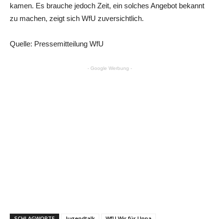
kamen. Es brauche jedoch Zeit, ein solches Angebot bekannt
zu machen, zeigt sich WfU zuversichtlich.
Quelle: Pressemitteilung WfU
- Google Werbung -
SCHLAGWORTE
Jugendtalk
WfU Wir für Unna