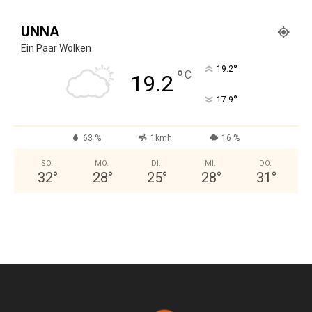
UNNA
Ein Paar Wolken
°
19.2
°
C
19.2
°
17.9
63 %
1kmh
16 %
SO.
MO.
DI.
MI.
DO.
32
°
28
°
25
°
28
°
31
°