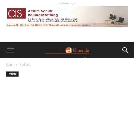
- Werbung -
Start
Politik
Politik