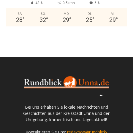
43 %
0.5kmh
6 %
SA.
SO.
MO.
DI.
MI.
28
°
32
°
29
°
25
°
29
°
Bei uns erhalten Sie lokale Nachrichten und
Geschichten aus der Kreisstadt Unna und der
Umgebung. Immer frisch und tagesaktuell!
Kontaktieren Sie uns:
redaktion@rundblick-