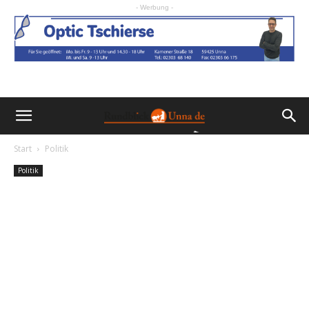
- Werbung -
Start
Politik
Politik