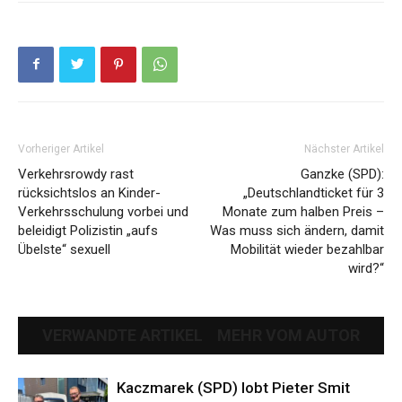
Vorheriger Artikel
Nächster Artikel
Verkehrsrowdy rast
Ganzke (SPD):
rücksichtslos an Kinder-
„Deutschlandticket für 3
Verkehrsschulung vorbei und
Monate zum halben Preis –
beleidigt Polizistin „aufs
Was muss sich ändern, damit
Übelste“ sexuell
Mobilität wieder bezahlbar
wird?“
VERWANDTE ARTIKEL
MEHR VOM AUTOR
Kaczmarek (SPD) lobt Pieter Smit