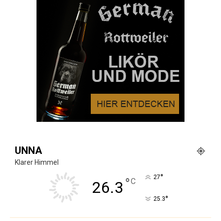
UNNA
Klarer Himmel
°
27
°
C
26.3
°
25.3