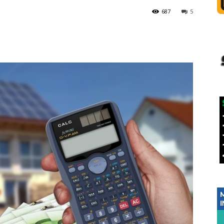
687
5