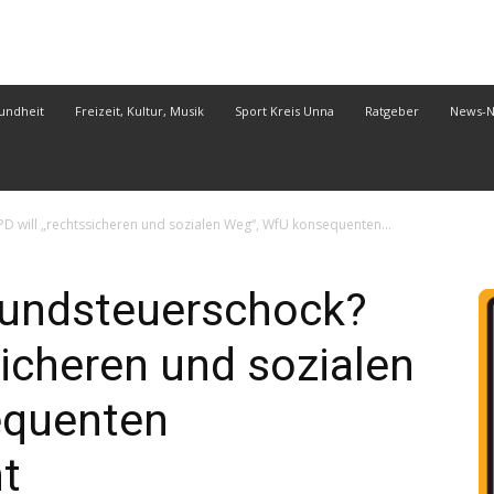
undheit
Freizeit, Kultur, Musik
Sport Kreis Unna
Ratgeber
News-
 will „rechtssicheren und sozialen Weg“, WfU konsequenten...
rundsteuerschock?
sicheren und sozialen
equenten
t