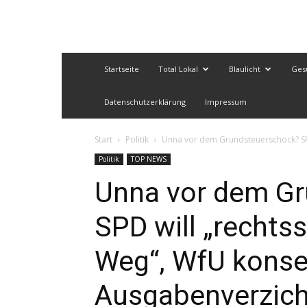
Startseite
Total Lokal
Blaulicht
Ges
Datenschutzerklärung
Impressum
Start
Politik
Unna vor dem Grundsteuerschock? SPD
Politik
TOP NEWS
Unna vor dem G
SPD will „rechts
Weg“, WfU kons
Ausgabenverzich