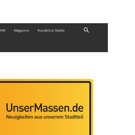
NRW
Magazine
Rundblick Städte