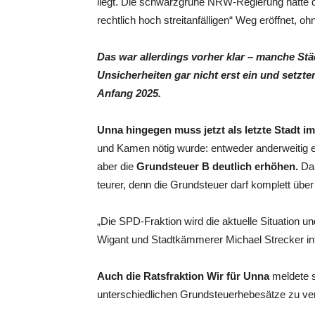
liegt. Die schwarzgrüne NRW-Regierung hatte d
rechtlich hoch streitanfälligen“ Weg eröffnet, o
Das war allerdings vorher klar – manche Stä
Unsicherheiten gar nicht erst ein und setzten
Anfang 2025.
Unna hingegen muss jetzt als letzte Stadt im
und Kamen nötig wurde: entweder anderweitig e
aber die
Grundsteuer B deutlich erhöhen.
Da
teurer, denn die Grundsteuer darf komplett übe
„Die SPD-Fraktion wird die aktuelle Situation 
Wigant und Stadtkämmerer Michael Strecker int
Auch die Ratsfraktion Wir für Unna
meldete s
unterschiedlichen Grundsteuerhebesätze zu vere