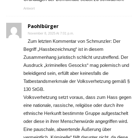
Antwort
Paohlbürger
November 8, 2025 At 7:01 p.m.
Zum letzten Kommentar von Schmunzler: Der
Begriff „Hassbezeichnung“ ist in diesem
Zusammenhang juristisch schlicht unzutreffend. Der
Ausdruck „kriminelles Gesocks“ mag polemisch und
beleidigend sein, erfüllt aber keinesfalls die
Tatbestandsmerkmale der Volksverhetzung gemäß §
130 StGB.
Volksverhetzung setzt voraus, dass zum Hass gegen
eine nationale, rassische, religiöse oder durch ihre
ethnische Herkunft bestimmte Gruppe aufgestachelt
oder diese in ihrer Menschenwürde angegriffen wird.
Eine pauschale, abwertende Äußerung über
vermeintlich „Kriminelle“ fällt darunter nicht, da diese