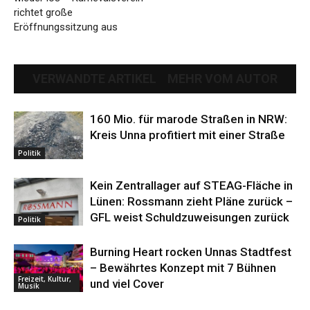
richtet große
Eröffnungssitzung aus
VERWANDTE ARTIKEL
MEHR VOM AUTOR
160 Mio. für marode Straßen in NRW:
Kreis Unna profitiert mit einer Straße
Politik
Kein Zentrallager auf STEAG-Fläche in
Lünen: Rossmann zieht Pläne zurück –
GFL weist Schuldzuweisungen zurück
Politik
Burning Heart rocken Unnas Stadtfest
– Bewährtes Konzept mit 7 Bühnen
Freizeit, Kultur,
und viel Cover
Musik