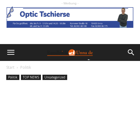
- Werbung -
Start
Politik
Politik
TOP NEWS
Uncategorized