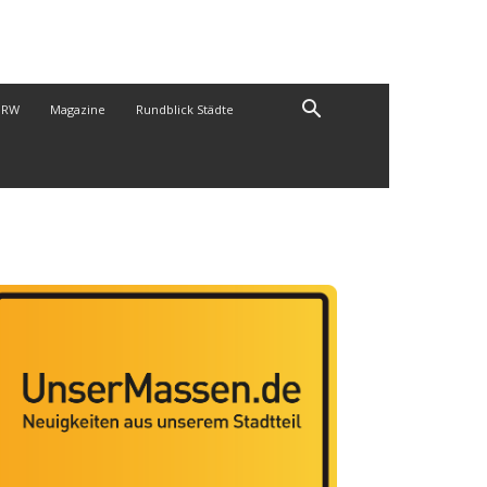
NRW
Magazine
Rundblick Städte