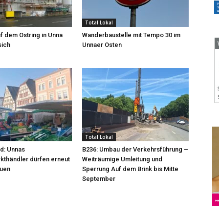
Total Lokal
f dem Ostring in Unna
Wanderbaustelle mit Tempo 30 im
sich
Unnaer Osten
Total Lokal
d: Unnas
B236: Umbau der Verkehrsführung –
thändler dürfen erneut
Weiträumige Umleitung und
auen
Sperrung Auf dem Brink bis Mitte
September