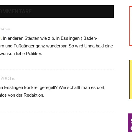
KOMMENTARE
:14 p.m.
. In anderen Städten wie z.b. in Esslingen ( Baden-
ern und Fußgänger ganz wunderbar. So wird Unna bald eine
unsch liebe Politiker.
 At 6:51 p.m.
 in Esslingen konkret geregelt? Wie schafft man es dort,
nfos von der Redaktion.