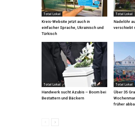
Total Lokal
Total Lokal
Kreis-Website jetzt auch in
Nadelöhr au
einfacher Sprache, Ukrainisch und
verschiebt 
Türkisch
Total Lokal
Total Lokal
Handwerk sucht Azubis – Boom bei
Über 35 Gra
Bestattern und Bäckern
Wochenmark
früher abb