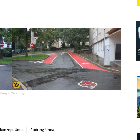
 Google Werbung -
kkonzept Unna
Radring Unna