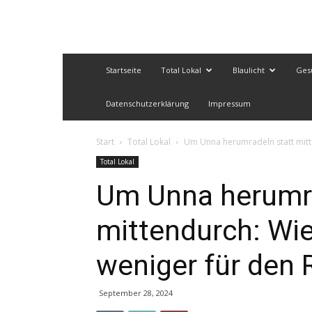
Startseite
Total Lokal
Blaulicht
Ges
Datenschutzerklärung
Impressum
Start
Total Lokal
Um Unna herumradeln statt mitte
Total Lokal
Um Unna herumra
mittendurch: Wie
weniger für den 
September 28, 2024