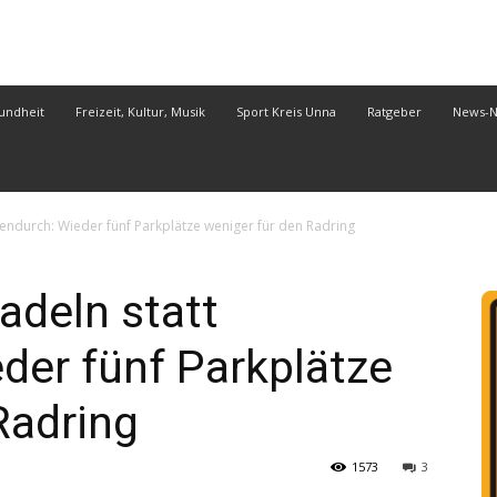
undheit
Freizeit, Kultur, Musik
Sport Kreis Unna
Ratgeber
News-
ndurch: Wieder fünf Parkplätze weniger für den Radring
deln statt
der fünf Parkplätze
Radring
1573
3