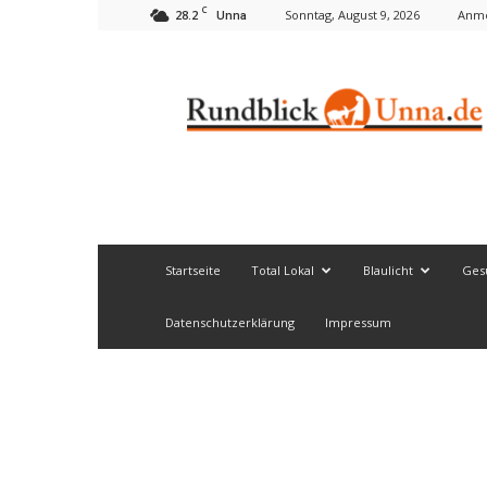
C
28.2
Sonntag, August 9, 2026
Anme
Unna
Rundblick
Unna
Startseite
Total Lokal
Blaulicht
Ges
Datenschutzerklärung
Impressum