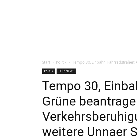
Start
Politik
Tempo 30, Einbahn, Fahrradstraßen: 
Politik
TOP NEWS
Tempo 30, Einbah
Grüne beantrage
Verkehrsberuhigu
weitere Unnaer 