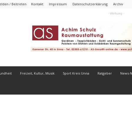
lden / Beitreten
Kontakt
Impressum
Datenschutzerklärung
Archiv
- Werbung -
undheit
Freizeit, Kultur, Musik
Sport Kreis Unna
Ratgeber
News-