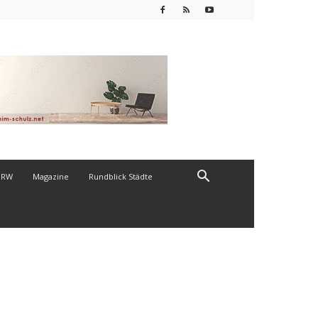
NRW
Magazine
Rundblick Städte