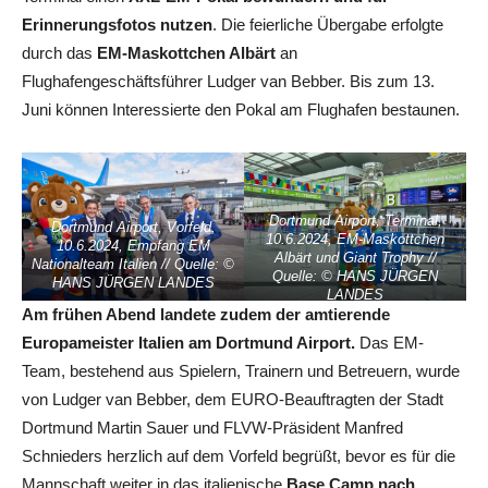
Erinnerungsfotos nutzen
. Die feierliche Übergabe erfolgte
durch das
EM-Maskottchen Albärt
an
Flughafengeschäftsführer Ludger van Bebber. Bis zum 13.
Juni können Interessierte den Pokal am Flughafen bestaunen.
Dortmund Airport, Terminal,
Dortmund Airport, Vorfeld,
10.6.2024, EM-Maskottchen
10.6.2024, Empfang EM
Albärt und Giant Trophy //
Nationalteam Italien // Quelle: ©
Quelle: © HANS JÜRGEN
HANS JÜRGEN LANDES
LANDES
Am frühen Abend landete zudem der amtierende
Europameister Italien am Dortmund Airport.
Das EM-
Team, bestehend aus Spielern, Trainern und Betreuern, wurde
von Ludger van Bebber, dem EURO-Beauftragten der Stadt
Dortmund Martin Sauer und FLVW-Präsident Manfred
Schnieders herzlich auf dem Vorfeld begrüßt, bevor es für die
Mannschaft weiter in das italienische
Base Camp nach