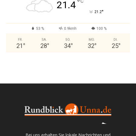
°
C
21.4
°
21.2
53 %
0.9kmh
100 %
FR.
SA.
SO.
MO.
DI.
21
°
28
°
34
°
32
°
25
°
Bei uns erhalten Sie lokale Nachrichten und