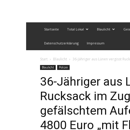
Startseite
Total Lokal
Blaulicht
Ges
Datenschutzerklärung
Impressum
Start
Blaulicht
36-Jähriger aus Lünen vergisst Rucks
Blaulicht
Polizei
36-Jähriger aus 
Rucksack im Zug 
gefälschtem Aufe
4800 Euro „mit 