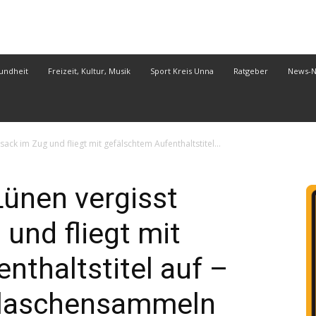
undheit
Freizeit, Kultur, Musik
Sport Kreis Unna
Ratgeber
News-
ack im Zug und fliegt mit gefälschtem Aufenthaltstitel...
Lünen vergisst
und fliegt mit
nthaltstitel auf –
Flaschensammeln