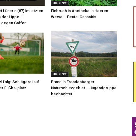
Blaulicht
et Lünerin (87) im letzten
Einbruch in Apotheke in Heeren-
 der Lippe –
Werve – Beute: Cannabis
 gegen Gaffer
Blaulicht
l folgt Schlägerei auf
Brand in Fröndenberger
r Fußballplatz
Naturschutzgebiet – Jugendgruppe
beobachtet