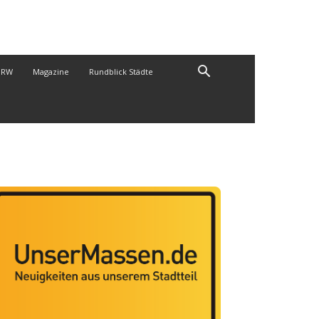
NRW
Magazine
Rundblick Städte