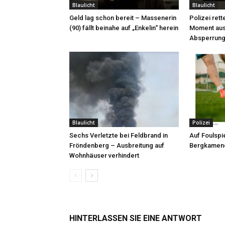
Blaulicht
Blaulicht
Geld lag schon bereit – Massenerin
Polizei rett
(90) fällt beinahe auf „Enkelin“ herein
Moment aus
Absperrung
Blaulicht
Polizei
Sechs Verletzte bei Feldbrand in
Auf Foulspie
Fröndenberg – Ausbreitung auf
Bergkamene
Wohnhäuser verhindert
HINTERLASSEN SIE EINE ANTWORT