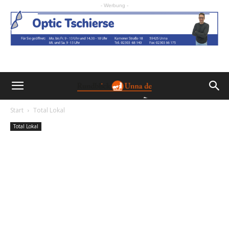
- Werbung -
Start
Total Lokal
Total Lokal