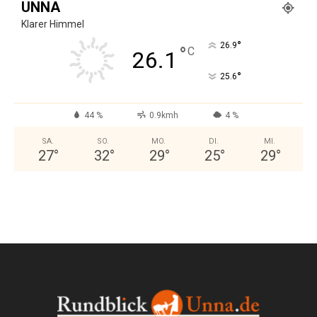
UNNA
Klarer Himmel
°
26.9
°
C
26.1
°
25.6
44 %
0.9kmh
4 %
SA.
SO.
MO.
DI.
MI.
27
°
32
°
29
°
25
°
29
°