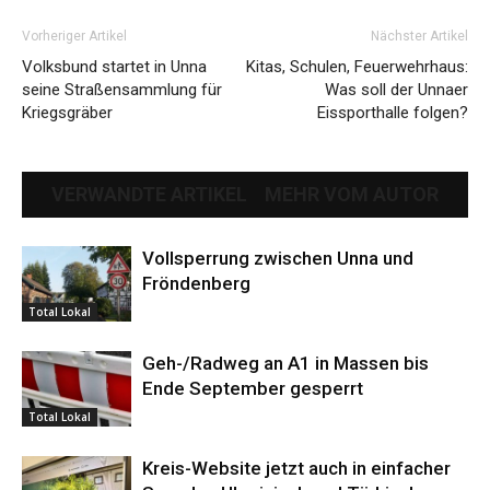
Vorheriger Artikel
Nächster Artikel
Volksbund startet in Unna
Kitas, Schulen, Feuerwehrhaus:
seine Straßensammlung für
Was soll der Unnaer
Kriegsgräber
Eissporthalle folgen?
VERWANDTE ARTIKEL
MEHR VOM AUTOR
Vollsperrung zwischen Unna und
Fröndenberg
Total Lokal
Geh-/Radweg an A1 in Massen bis
Ende September gesperrt
Total Lokal
Kreis-Website jetzt auch in einfacher