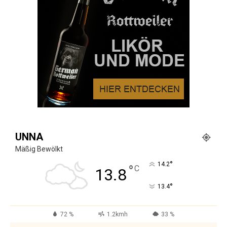
UNNA
Mäßig Bewölkt
°
14.2
°
C
13.8
°
13.4
72 %
1.2kmh
33 %