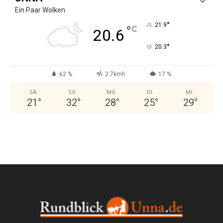
Ein Paar Wolken
°
21.9
°
C
20.6
°
20.3
62 %
2.7kmh
17 %
SA.
SO.
MO.
DI.
MI.
21
°
32
°
28
°
25
°
29
°