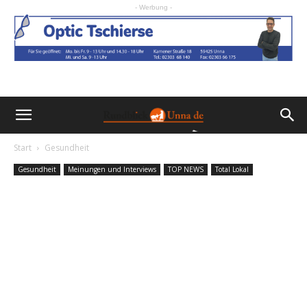
- Werbung -
Start
Gesundheit
Gesundheit
Meinungen und Interviews
TOP NEWS
Total Lokal