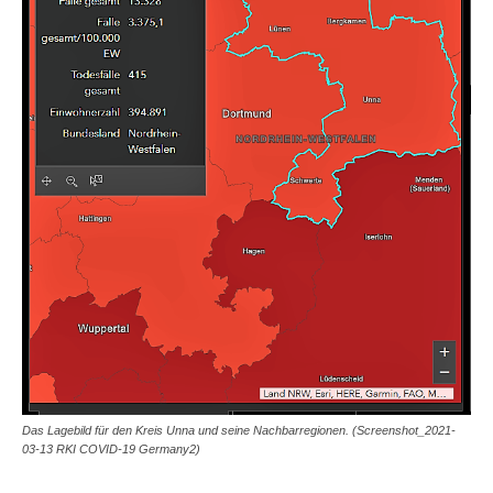
Das Lagebild für den Kreis Unna und seine Nachbarregionen. (Screenshot_2021-
03-13 RKI COVID-19 Germany2)