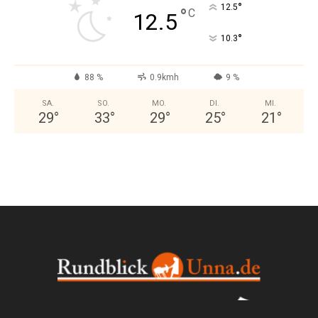
°
12.5
°
C
12.5
°
10.3
88 %
0.9kmh
9 %
SA.
SO.
MO.
DI.
MI.
29
°
33
°
29
°
25
°
21
°