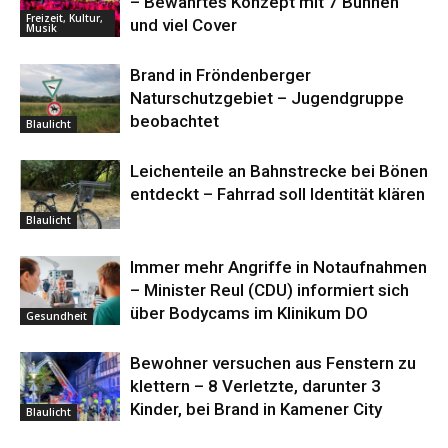
– Bewährtes Konzept mit 7 Bühnen
Freizeit, Kultur,
und viel Cover
Musik
Brand in Fröndenberger
Naturschutzgebiet – Jugendgruppe
beobachtet
Blaulicht
Leichenteile an Bahnstrecke bei Bönen
entdeckt – Fahrrad soll Identität klären
Blaulicht
Immer mehr Angriffe in Notaufnahmen
– Minister Reul (CDU) informiert sich
über Bodycams im Klinikum DO
Gesundheit
Bewohner versuchen aus Fenstern zu
klettern – 8 Verletzte, darunter 3
Kinder, bei Brand in Kamener City
Blaulicht