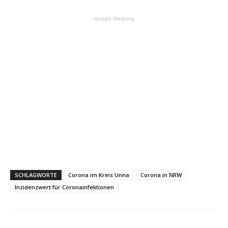
- Google Werbung -
SCHLAGWORTE
Corona im Kreis Unna
Corona in NRW
Inzidenzwert für Coronainfektionen