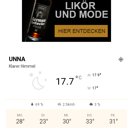
UNNA
Klarer Himmel
°
17.9
°
C
17.7
°
17
69 %
2.5kmh
3 %
MO.
DI.
MI.
DO.
FR.
28
°
23
°
30
°
33
°
31
°