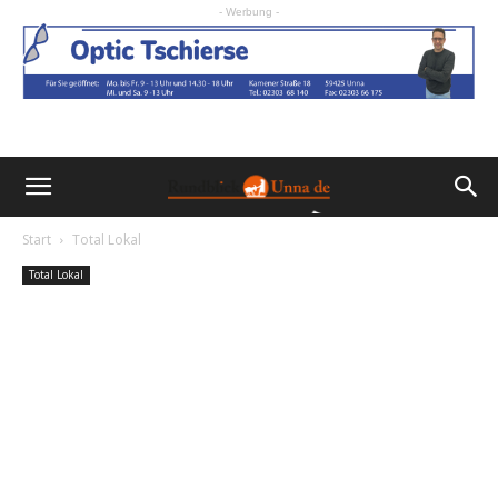
- Werbung -
Start
Total Lokal
Total Lokal