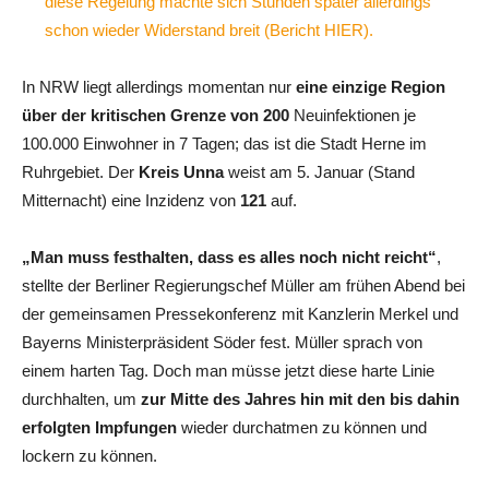
diese Regelung machte sich Stunden später allerdings
schon wieder Widerstand breit (Bericht HIER).
In NRW liegt allerdings momentan nur
eine einzige Region
über der kritischen Grenze von 200
Neuinfektionen je
100.000 Einwohner in 7 Tagen; das ist die Stadt Herne im
Ruhrgebiet. Der
Kreis Unna
weist am 5. Januar (Stand
Mitternacht) eine Inzidenz von
121
auf.
„Man muss festhalten, dass es alles noch nicht reicht“
,
stellte der Berliner Regierungschef Müller am frühen Abend bei
der gemeinsamen Pressekonferenz mit Kanzlerin Merkel und
Bayerns Ministerpräsident Söder fest. Müller sprach von
einem harten Tag. Doch man müsse jetzt diese harte Linie
durchhalten, um
zur Mitte des Jahres hin mit den bis dahin
erfolgten Impfungen
wieder durchatmen zu können und
lockern zu können.