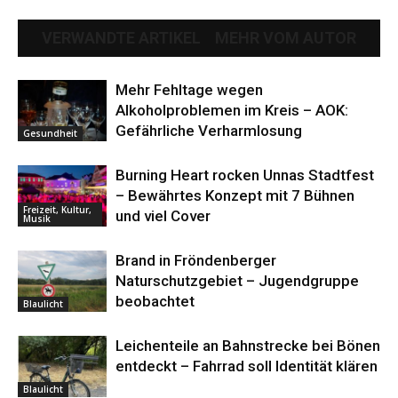
VERWANDTE ARTIKEL
MEHR VOM AUTOR
Mehr Fehltage wegen
Alkoholproblemen im Kreis – AOK:
Gefährliche Verharmlosung
Gesundheit
Burning Heart rocken Unnas Stadtfest
– Bewährtes Konzept mit 7 Bühnen
Freizeit, Kultur,
und viel Cover
Musik
Brand in Fröndenberger
Naturschutzgebiet – Jugendgruppe
beobachtet
Blaulicht
Leichenteile an Bahnstrecke bei Bönen
entdeckt – Fahrrad soll Identität klären
Blaulicht