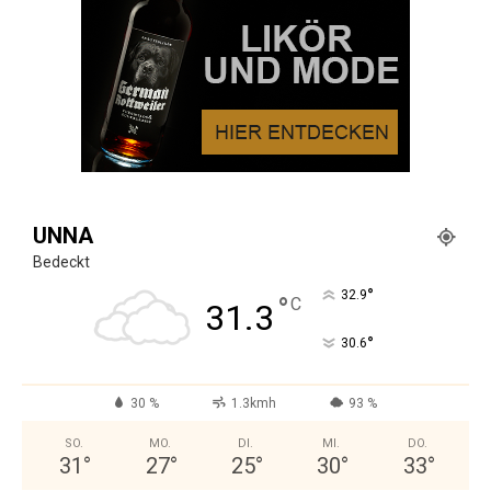
UNNA
Bedeckt
°
32.9
°
C
31.3
°
30.6
30 %
1.3kmh
93 %
SO.
MO.
DI.
MI.
DO.
31
°
27
°
25
°
30
°
33
°